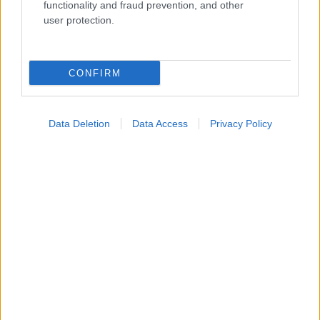
Widgets
functionality and fraud prevention, and other
Ενσωματώστε περιεχόμενο του iatronet.gr στο site σας
user protection.
Κατάλογοι Υγείας
CONFIRM
Εύρεση Ιατρού
Εφημερίες Φαρμακείων
Data Deletion
Data Access
Privacy Policy
Χάρτης Εφημεριών
Νοσοκομεία
Διαγνωστικά Κέντρα
Σύλλογοι Ασθενών
Φαρμακευτικές Εταιρείες
Πρόσθετα