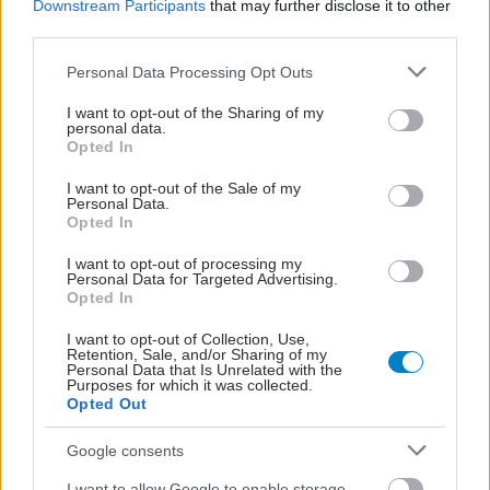
Downstream Participants
that may further disclose it to other
third parties.
Please note that this website/app uses one or more Google
Personal Data Processing Opt Outs
services and may gather and store information including but
not limited to your visit or usage behaviour. You may click to
I want to opt-out of the Sharing of my
personal data.
grant or deny consent to Google and its third-party tags to
Opted In
use your data for below specified purposes in below Google
consent section.
I want to opt-out of the Sale of my
Personal Data.
Opted In
I want to opt-out of processing my
Personal Data for Targeted Advertising.
Opted In
Για υγιή οστά προτιμότερο είναι το ποδόσφαιρο
I want to opt-out of Collection, Use,
έναντι του περπατήματος [μελέτη]
Retention, Sale, and/or Sharing of my
Personal Data that Is Unrelated with the
Purposes for which it was collected.
Opted Out
Google consents
I want to allow Google to enable storage