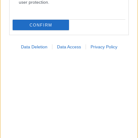
user protection.
Κατάλογοι Υγείας
CONFIRM
Εύρεση Ιατρού
Εφημερίες Φαρμακείων
Data Deletion
Data Access
Privacy Policy
Χάρτης Εφημεριών
Νοσοκομεία
Διαγνωστικά Κέντρα
Σύλλογοι Ασθενών
Φαρμακευτικές Εταιρείες
Πρόσθετα
Έλεγχος συμπτωμάτων
Ιατρικό Λεξικό