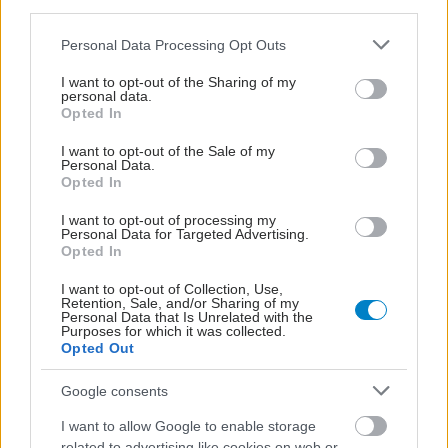
third parties.
Please note that this website/app uses one or more Google
Personal Data Processing Opt Outs
services and may gather and store information including but
not limited to your visit or usage behaviour. You may click to
I want to opt-out of the Sharing of my
personal data.
grant or deny consent to Google and its third-party tags to
Opted In
use your data for below specified purposes in below Google
consent section.
I want to opt-out of the Sale of my
Personal Data.
Opted In
I want to opt-out of processing my
Personal Data for Targeted Advertising.
Opted In
Ο FDA ενέκρινε το πρώτο mRNA εμβόλιο γρίπης από
I want to opt-out of Collection, Use,
τη Moderna
Retention, Sale, and/or Sharing of my
Personal Data that Is Unrelated with the
Purposes for which it was collected.
Opted Out
Google consents
I want to allow Google to enable storage
related to advertising like cookies on web or