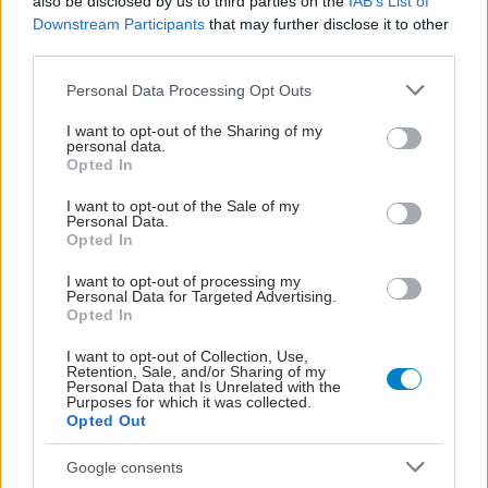
also be disclosed by us to third parties on the
IAB’s List of
προσθέτει 13 χρόνια χωρίς άνοια [μελέτη]
Downstream Participants
that may further disclose it to other
third parties.
Please note that this website/app uses one or more Google
Personal Data Processing Opt Outs
services and may gather and store information including but
not limited to your visit or usage behaviour. You may click to
I want to opt-out of the Sharing of my
personal data.
grant or deny consent to Google and its third-party tags to
Opted In
use your data for below specified purposes in below Google
consent section.
I want to opt-out of the Sale of my
Personal Data.
Opted In
I want to opt-out of processing my
Personal Data for Targeted Advertising.
Opted In
I want to opt-out of Collection, Use,
Για υγιή οστά προτιμότερο είναι το ποδόσφαιρο
Retention, Sale, and/or Sharing of my
έναντι του περπατήματος [μελέτη]
Personal Data that Is Unrelated with the
Purposes for which it was collected.
Opted Out
Google consents