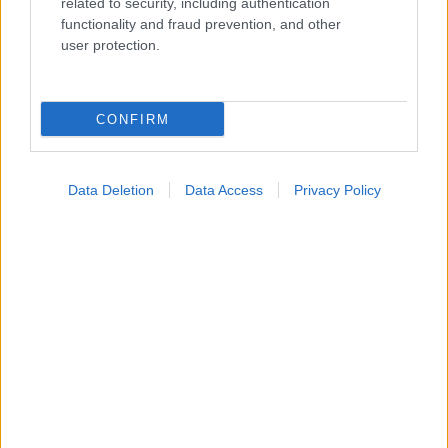
related to security, including authentication
functionality and fraud prevention, and other
Widgets
user protection.
Ενσωματώστε περιεχόμενο του iatronet.gr στο site σας
CONFIRM
Κατάλογοι Υγείας
Εύρεση Ιατρού
Data Deletion
Data Access
Privacy Policy
Εφημερίες Φαρμακείων
Χάρτης Εφημεριών
Νοσοκομεία
Διαγνωστικά Κέντρα
Σύλλογοι Ασθενών
Φαρμακευτικές Εταιρείες