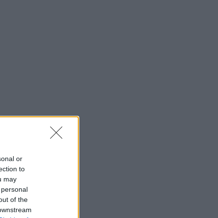
sonal or
ection to
ou may
 personal
out of the
 downstream