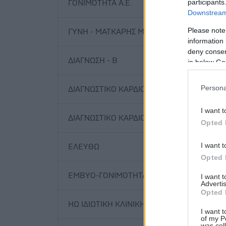
participants
ΓΟΝΙΜΟΤΗΤΑ Α.Ε.
Downstream 
Please note
ΓΥΝΗ - ΜΑΤΚΑΡΗΣ ΜΙΛΤ.
information 
deny consent
ΔΙΑΓΝΩΣΗ - Β
in below Go
Persona
ΔΙΑΓΝΩΣΤΙΚΟ ΚΑΡΔΙΟΛΟΓΙΚΟ ΚΕΝΤΡΟ ΠΑΤΡ
I want t
ΔΙΑΓΝΩΣΤΙΚΟ ΚΑΡΔΙΟΛΟΓΙΚΟ ΚΕΝΤΡΟ ΠΑΤΡ
Opted 
I want t
ΕΛΕΥΘΩ
Opted 
ΕΜΒΥΟ-ΓΟΝΙΜΟΤΗΤΑ
I want 
Advertis
Opted 
ΗΩ ΙΔΙΩΤΙΚΗ ΚΛΙΝΙΚΗ - ΜΑΙΕΥΤΗΡΙΟ Ε.Π.Ε.
I want t
of my P
was col