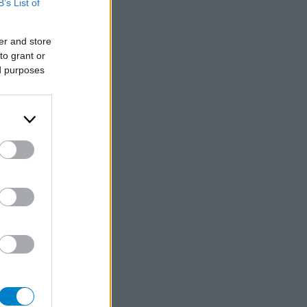
B’s List of
er and store
to grant or
ed purposes