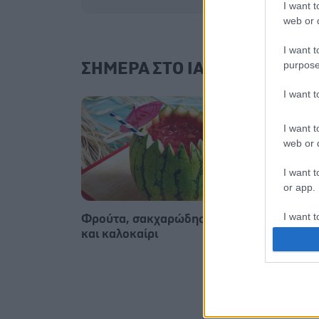
I want t
web or d
I want t
purpose
ΣΗΜΕΡΑ ΣΤΟ IATRONET.GR
I want 
I want t
web or d
I want t
or app.
I want t
Φρούτα, σακχαρώδης διαβήτης
Σημάδ
και καλοκαίρι
I want t
authenti