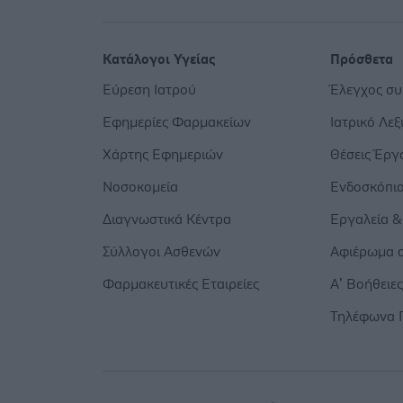
Κατάλογοι Υγείας
Πρόσθετα
Εύρεση Ιατρού
Έλεγχος σ
Εφημερίες Φαρμακείων
Ιατρικό Λεξ
Χάρτης Εφημεριών
Θέσεις Έργ
Νοσοκομεία
Ενδοσκόπι
Διαγνωστικά Κέντρα
Εργαλεία &
Σύλλογοι Ασθενών
Αφιέρωμα σ
Φαρμακευτικές Εταιρείες
Α’ Βοήθειε
Τηλέφωνα 