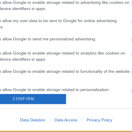
o allow Google to enable storage related to advertising like cookies on
evice identifiers in apps.
o allow my user data to be sent to Google for online advertising
s.
to allow Google to send me personalized advertising.
o allow Google to enable storage related to analytics like cookies on
evice identifiers in apps.
o allow Google to enable storage related to functionality of the website
o allow Google to enable storage related to personalization.
ια διπολικής διαταραχής
Φυτικές ίνες και οι μορφές
CONFIRM
o allow Google to enable storage related to security, including
cation functionality and fraud prevention, and other user protection.
Data Deletion
Data Access
Privacy Policy