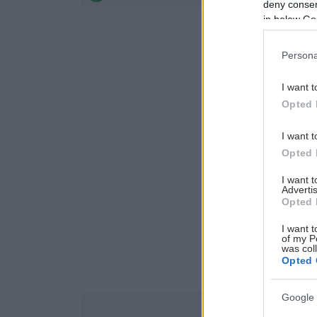
deny consent
in below Go
Persona
I want t
Opted 
I want t
Opted 
I want 
Advertis
Opted 
I want t
of my P
was col
Opted 
Google 