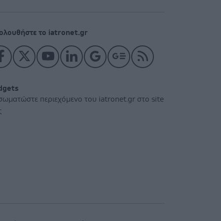
ολουθήστε το iatronet.gr
dgets
σωματώστε περιεχόμενο του iatronet.gr στο site
ς