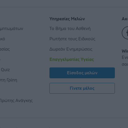
Υπηρεσίες Μελών
Ακ
υμπτωμάτων
Το Βήμα του Ασθενή
ικό
Ρωτήστε τους Ειδικούς
ασίας
Δωρεάν Ενημερώσεις
Wi
Εν
ο
Επαγγελματίες Υγείας
σα
 Quiz
Είσοδος μελών
τη Γρίπη
Γίνετε μέλος
ς
Πρώτης Ανάγκης