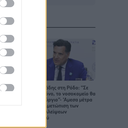
 τους
Αδ. Γεωργιάδης στη Ρόδο: ''Σε
ενάμιση χρόνο, το νοσοκομείο θα
είναι καινούργιο''- 'Αμεσα μέτρα
για την αντιμετώπιση των
σοβαρών ελλείψεων
προσωπικού