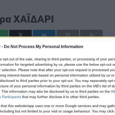
τρα ΧΑΪΔΑΡΙ
r -
Do Not Process My Personal Information
ωνα, διευθύνσεις
to opt-out of the sale, sharing to third parties, or processing of your per
Νέα αναζήτηση
formation for targeted advertising by us, please use the below opt-out s
περισσότερα στοιχεία.
r selection. Please note that after your opt-out request is processed y
eing interest-based ads based on personal information utilized by us or
disclosed to third parties prior to your opt-out. You may separately opt-
losure of your personal information by third parties on the IAB’s list of
. This information may also be disclosed by us to third parties on the
IA
Participants
that may further disclose it to other third parties.
ση ή συμπλήρωση, παρακαλούμε
ενημερώστε μας
.
 that this website/app uses one or more Google services and may gath
including but not limited to your visit or usage behaviour. You may click 
hares