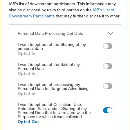
IAB’s list of downstream participants. This information may
also be disclosed by us to third parties on the
IAB’s List of
Downstream Participants
that may further disclose it to other
Τσίμπησε έντομο το παιδί μου: είναι απλή ενόχληση ή
third parties.
αλλεργική αντίδραση;
Please note that this website/app uses one or more Google
Personal Data Processing Opt Outs
services and may gather and store information including but
not limited to your visit or usage behaviour. You may click to
I want to opt-out of the Sharing of my
personal data.
grant or deny consent to Google and its third-party tags to
Opted In
use your data for below specified purposes in below Google
consent section.
I want to opt-out of the Sale of my
Personal Data.
Opted In
I want to opt-out of processing my
Personal Data for Targeted Advertising.
Opted In
I want to opt-out of Collection, Use,
Retention, Sale, and/or Sharing of my
Personal Data that Is Unrelated with the
Purposes for which it was collected.
Αυξημένη επαγρύπνηση για τον ιό του Δυτικού
Opted Out
Νείλου συνιστά στους πολίτες της Αττικής ο ΙΣΑ