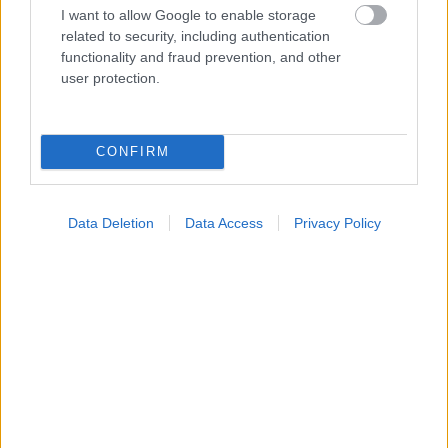
I want to allow Google to enable storage
related to security, including authentication
functionality and fraud prevention, and other
user protection.
Widgets
Ενσωματώστε περιεχόμενο του iatronet.gr στο site σας
CONFIRM
Κατάλογοι Υγείας
Data Deletion
Data Access
Privacy Policy
Εύρεση Ιατρού
Εφημερίες Φαρμακείων
Χάρτης Εφημεριών
Νοσοκομεία
Διαγνωστικά Κέντρα
Σύλλογοι Ασθενών
Φαρμακευτικές Εταιρείες