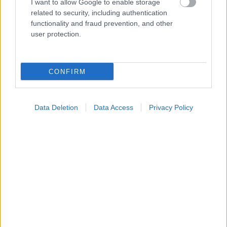
I want to allow Google to enable storage
related to security, including authentication
functionality and fraud prevention, and other
user protection.
Widgets
Ενσωματώστε περιεχόμενο του iatronet.gr στο site σας
CONFIRM
Κατάλογοι Υγείας
Εύρεση Ιατρού
Data Deletion
Data Access
Privacy Policy
Εφημερίες Φαρμακείων
Χάρτης Εφημεριών
Νοσοκομεία
Διαγνωστικά Κέντρα
Σύλλογοι Ασθενών
Φαρμακευτικές Εταιρείες