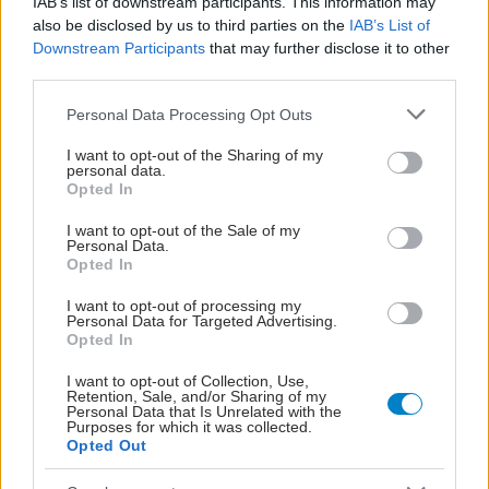
IAB’s list of downstream participants. This information may
also be disclosed by us to third parties on the
IAB’s List of
Downstream Participants
that may further disclose it to other
Αυξημένη επαγρύπνηση για τον ιό του Δυτικού
third parties.
Νείλου συνιστά στους πολίτες της Αττικής ο ΙΣΑ
Please note that this website/app uses one or more Google
Personal Data Processing Opt Outs
services and may gather and store information including but
not limited to your visit or usage behaviour. You may click to
I want to opt-out of the Sharing of my
personal data.
grant or deny consent to Google and its third-party tags to
Opted In
use your data for below specified purposes in below Google
consent section.
I want to opt-out of the Sale of my
Personal Data.
Opted In
I want to opt-out of processing my
Personal Data for Targeted Advertising.
Opted In
I want to opt-out of Collection, Use,
Retention, Sale, and/or Sharing of my
Personal Data that Is Unrelated with the
Purposes for which it was collected.
Κήπος στο σπίτι και πάρκα στη γειτονιά μειώνουν τον
Opted Out
κίνδυνο διαβήτη τύπου 2 [μελέτη]