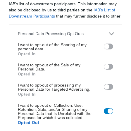
IAB’s list of downstream participants. This information may
Φυτικές ίνες και οι μορφές τους
also be disclosed by us to third parties on the
IAB’s List of
Downstream Participants
that may further disclose it to other
third parties.
Please note that this website/app uses one or more Google
Personal Data Processing Opt Outs
services and may gather and store information including but
not limited to your visit or usage behaviour. You may click to
I want to opt-out of the Sharing of my
personal data.
grant or deny consent to Google and its third-party tags to
Opted In
use your data for below specified purposes in below Google
consent section.
I want to opt-out of the Sale of my
Personal Data.
Opted In
I want to opt-out of processing my
Personal Data for Targeted Advertising.
Opted In
Αδ. Γεωργιάδης στη Ρόδο: ''Σε ενάμιση χρόνο, το
I want to opt-out of Collection, Use,
Retention, Sale, and/or Sharing of my
νοσοκομείο θα είναι καινούργιο''- 'Αμεσα μέτρα για
Personal Data that Is Unrelated with the
την αντιμετώπιση των σοβαρών ελλείψεων
Purposes for which it was collected.
προσωπικού
Opted Out