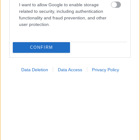
I want to allow Google to enable storage
related to security, including authentication
functionality and fraud prevention, and other
user protection.
Widgets
Ενσωματώστε περιεχόμενο του iatronet.gr στο site σας
CONFIRM
Κατάλογοι Υγείας
Data Deletion
Data Access
Privacy Policy
Εύρεση Ιατρού
Εφημερίες Φαρμακείων
Χάρτης Εφημεριών
Νοσοκομεία
Διαγνωστικά Κέντρα
Σύλλογοι Ασθενών
Φαρμακευτικές Εταιρείες