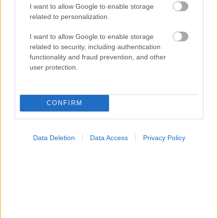
προσωπικού
I want to allow Google to enable storage
related to personalization.
I want to allow Google to enable storage
related to security, including authentication
Ακολουθήστε το iatronet.gr
functionality and fraud prevention, and other
user protection.
CONFIRM
Widgets
Ενσωματώστε περιεχόμενο του iatronet.gr στο site σας
Data Deletion
Data Access
Privacy Policy
Κατάλογοι Υγείας
Εύρεση Ιατρού
Εφημερίες Φαρμακείων
Χάρτης Εφημεριών