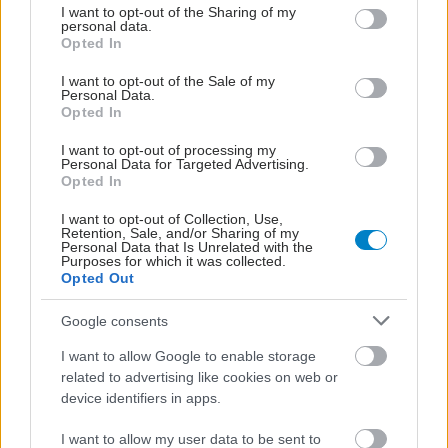
not limited to your visit or usage behaviour. You may click to
I want to opt-out of the Sharing of my
personal data.
grant or deny consent to Google and its third-party tags to
Opted In
use your data for below specified purposes in below Google
consent section.
I want to opt-out of the Sale of my
Personal Data.
Opted In
I want to opt-out of processing my
Personal Data for Targeted Advertising.
Opted In
I want to opt-out of Collection, Use,
Η αποφυγή 3 παραγόντων κινδύνου στη μέση ηλικία
Retention, Sale, and/or Sharing of my
προσθέτει 13 χρόνια χωρίς άνοια [μελέτη]
Personal Data that Is Unrelated with the
Purposes for which it was collected.
Opted Out
Google consents
I want to allow Google to enable storage
related to advertising like cookies on web or
device identifiers in apps.
I want to allow my user data to be sent to