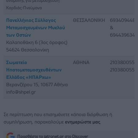
αναμονής για μεταμόσχευση
Καρδιάς-Πνεύμονα
Πανελλήνιος Σύλλογος
ΘΕΣΣΑΛΟΝΙΚΗ
6934094484
Μεταμοσχευμένων Μυελού
&
των Οστών
6944396344
Καλαποθάκη 6 (3ος όροφος)
54624 Θεσσαλονίκη
Σωματείο
ΑΘΗΝΑ
2103800550
Ηπατομεταμοσχευθέντων
2103800550
Ελλάδος «ΗΠΑΡxω»
Βερανζέρου 15, 10677 Αθήνα
info@shpel.gr
Σε περίπτωση που επισημάνετε κάποια διόρθωση ή
συμπλήρωση, παρακαλούμε
ενημερώστε μας
.
Προσθέστε το iatronet.gr στο Discover