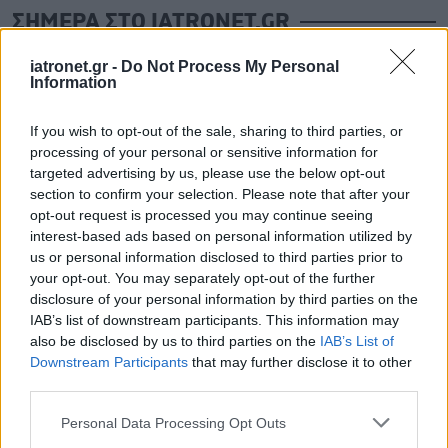
ΣΗΜΕΡΑ ΣΤΟ IATRONET.GR
iatronet.gr -
Do Not Process My Personal
Information
If you wish to opt-out of the sale, sharing to third parties, or
processing of your personal or sensitive information for
targeted advertising by us, please use the below opt-out
section to confirm your selection. Please note that after your
opt-out request is processed you may continue seeing
interest-based ads based on personal information utilized by
us or personal information disclosed to third parties prior to
your opt-out. You may separately opt-out of the further
disclosure of your personal information by third parties on the
IAB’s list of downstream participants. This information may
Οι αλλαγές στο σώμα που θεωρούνται φυσιολογικές
also be disclosed by us to third parties on the
IAB’s List of
με το πέρασμα του χρόνου
Downstream Participants
that may further disclose it to other
third parties.
Please note that this website/app uses one or more Google
Personal Data Processing Opt Outs
services and may gather and store information including but