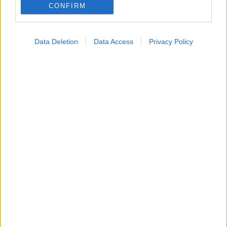
CONFIRM
Η ανθρώπινη πλευρά της ρομποτικής χειρουργικής-
Παρακολουθώντας το στρες των χειρουργών στο
χειρουργείο
Data Deletion
Data Access
Privacy Policy
Ακολουθήστε το iatronet.gr
Widgets
Ενσωματώστε περιεχόμενο του iatronet.gr στο site σας
Κατάλογοι Υγείας
Εύρεση Ιατρού
Εφημερίες Φαρμακείων