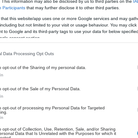
. This information may also be disclosed by us to third parties on the
IA
Participants
that may further disclose it to other third parties.
 that this website/app uses one or more Google services and may gath
including but not limited to your visit or usage behaviour. You may click 
 to Google and its third-party tags to use your data for below specifi
ogle consent section.
ΟΥΠΟΛΗ
2109948098,
2109948098
l Data Processing Opt Outs
o opt-out of the Sharing of my personal data.
In
o opt-out of the Sale of my Personal Data.
In
ΕΛΟΚΗΠΟΙ
6976138837 6-9 μμ
to opt-out of processing my Personal Data for Targeted
ing.
In
o opt-out of Collection, Use, Retention, Sale, and/or Sharing
ersonal Data that Is Unrelated with the Purposes for which it
lected.