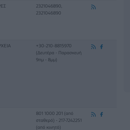
ΡΕΣ
2321046890,
2321046890
ΡΧΕΙΑ
+30-210-8815970
(Δευτέρα - Παρασκευή
9πμ - 8μμ)
801 1000 201 (από
σταθερό) - 217-7242251
(από κινητό)