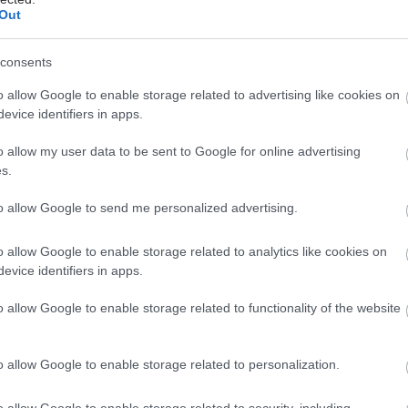
Out
ΑΙΟ ΦΑΛΗΡΟ
2109828150,
consents
2108664100
o allow Google to enable storage related to advertising like cookies on
evice identifiers in apps.
o allow my user data to be sent to Google for online advertising
s.
ΩΝΑΣ
2107640277, 2107649670
to allow Google to send me personalized advertising.
o allow Google to enable storage related to analytics like cookies on
evice identifiers in apps.
o allow Google to enable storage related to functionality of the website
ΝΑ
2106641845, 2106641845
o allow Google to enable storage related to personalization.
o allow Google to enable storage related to security, including