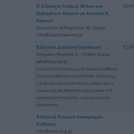
O Σύλλογος Γονέων, Φίλων και
ΣΕΡ
Κηδεμόνων Ατόμων με Αυτισμό Ν.
Σερρών
Κομνηνών-Κιθαιρώνος 16, Σέρρες
info@iliaxtidaserres.gr
Ελληνική Διπολική Οργάνωση
ΕΞΑ
Ασημάκη Φωτήλα 3 - Πεδίον Άρεως
edo@bipolar.gr
H πρώτη οργάνωση για Διπολικούς ασθενείς
(Μανιοκατάθλιψη) στην Ελλάδα. Σκοπός της,
η ενδυνάμωση του διπολικού ασθενή και η
προαγωγή της διπολικής υγείας μέσα από
προγράμματα στήριξης, ενημέρωσης και
προάσπισης.
Ελληνική Εταιρεία διαταραχών
διάθεσης
info@mazi.org.gr