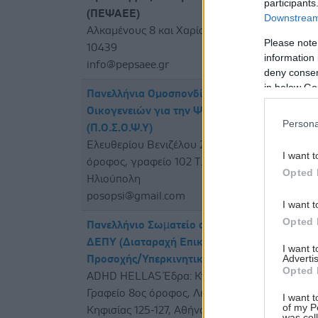
participants
(ΠΕΨΑΕΕ)
Downstream 
Αλκαμένους 8 και Χαρίσσης Αθήνα Τ.Κ.
Please note
10439
information 
info@pepsaee.gr
deny consent
in below Go
Πανελλήνια Ομοσπονδία Συλλόγων
ΗΛΙ
Οικογενειών για την Ψυχική Υγεία
Persona
(Π.Ο.Σ.Ο.Ψ.Υ)
Eλευθερίου Βενιζέλου 236, 1ος
I want t
όροφος, γραφείο 102 Τ.Κ.: 16341
Opted 
Ηλιούπολη
posopsi@gmail.com
I want t
Opted 
Πανελλήνιο Σωµατείο ατόµων µε
ΑΜΠ
ΔΕΠΥ (Διαταραχή Επικέντρωσης
I want 
Advertis
Προσοχής/Υπερκινητικότητας)
Opted 
ADHD HELLAS Έδρα: Κτήριο Κόσµος,
Γραφείο 8ος όροφος, Λεωφόρος
I want t
of my P
Κηφισίας 125-127, Αθήνα 11523
was col