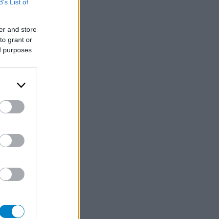
B’s List of
er and store
to grant or
ed purposes