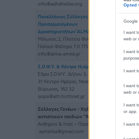
info@adhdhellas.org
Opted 
Πανελλήνιος Σύλλογος
ΠΑΛ
Google 
Προσαρμοσμένων
Δραστηριοτήτων”ALMA”
I want t
web or d
Μίλωνος 2, Πλατεία Φιλικής Εταιρείας,
Παλαιό Φάληρο Τ.Κ 175 63
I want t
info@alma-amea.gr
purpose
Σ.Ο.Ψ.Υ. & Κέντρο Ηµέρας Σ.Ο.Ψ.Υ.
ΒΥΡ
I want 
Έδρα Σ.Ο.Ψ.Υ.: Δήλου 3, Βύρωνας, 162
31 Κέντρο Ηµέρας: Νεαπόλεως 9-11,
I want t
Βύρωνας, 162 32
web or d
sopsi@ath.forthnet.gr
I want t
Σύλλογος Γονέων - Κηδ. & Φίλων των
ΑΘΗ
or app.
αυτιστικών παιδιών "Άγιος Νικόλαος"
I want t
Ανθηρού & Ιτιάς – Παιανία, Τ.Κ. 19002
aytistika@gmail.com
I want t