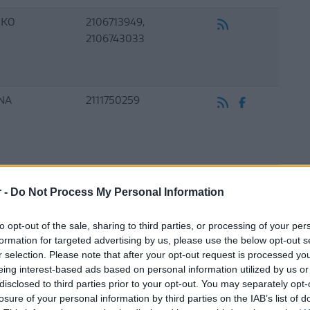
ΙΚΟ
2106713949,
2106743033
ΝΑ
2111750259
ΙΣ
2341076549
r -
Do Not Process My Personal Information
to opt-out of the sale, sharing to third parties, or processing of your per
formation for targeted advertising by us, please use the below opt-out s
r selection. Please note that after your opt-out request is processed y
eing interest-based ads based on personal information utilized by us or
ΝΑ
2108257112-15,
disclosed to third parties prior to your opt-out. You may separately opt-
2108257113
losure of your personal information by third parties on the IAB’s list of