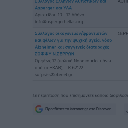
Σύλλογος Ελλήνων Αυτιστικών και
ΑΘΗ
Asperger και ΥΛΑ
Αριστείδου 10 - 12 Αθήνα
info@aspergerhellas.org
Σύλλογος οικογενειών/φροντιστών
ΣΕΡ
και φίλων για την ψυχική υγεία, νόσο
Alzheimer και συγγενείς διαταραχές
ΣΟΦΨΥ Ν.ΣΕΡΡΩΝ
Ορφέως 12 (παλαιό Νοσοκομείο, πάνω
από το ΕΚΑΒ), Τ.Κ 62122
sofpsi-s@otenet.gr
Σε περίπτωση που επισημάνετε κάποια διόρθω
Προσθέστε το iatronet.gr στο Discover
s