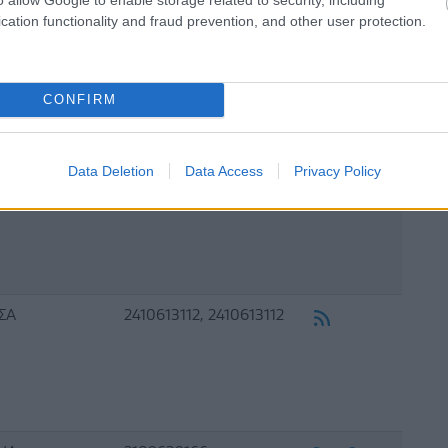
ΡΝΕΣ
2106520782,
cation functionality and fraud prevention, and other user protection.
2102435689
CONFIRM
Data Deletion
Data Access
Privacy Policy
ΞΑΝΔΡΟΥΠΟΛΗ
2551080474,
2551080474, 2551025757
ΣΑ
2410613112, 2410613112