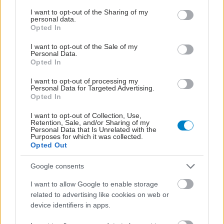
services and may gather and store information including but
Επίσης η δυσθυμία αυξάνει τον κίνδυνο
not limited to your visit or usage behaviour. You may click to
I want to opt-out of the Sharing of my
αυτοκτονίας.
personal data.
grant or deny consent to Google and its third-party tags to
Opted In
use your data for below specified purposes in below Google
Πιθανές επιπλοκές
consent section.
I want to opt-out of the Sale of my
Personal Data.
Αν ο ασθενής δεν ακολουθεί κάποια μορφή
Opted In
θεραπείας, η δυσθυμία μπορεί να οδηγήσει σε
I want to opt-out of processing my
επεισόδιο μείζονος κατάθλιψης. Το φαινόμενο
Personal Data for Targeted Advertising.
Opted In
αυτό ονομάζεται «διπλή κατάθλιψη».
I want to opt-out of Collection, Use,
Πότε να επικοινωνήσετε με τον γιατρό σας
Retention, Sale, and/or Sharing of my
Personal Data that Is Unrelated with the
Κανονίστε ένα ραντεβού με τον γιατρό σας, αν:
Purposes for which it was collected.
Opted Out
Νιώθετε συνεχώς μελαγχολικοί ή έχετε κακή
Google consents
διάθεση
I want to allow Google to enable storage
Τα συμπτώματά σας επιδεινώνονται
related to advertising like cookies on web or
device identifiers in apps.
Ζητήστε αμέσως βοήθεια αν κάποιο άτομο του
περιβάλλοντός σας εμφανίσει αυτά τα