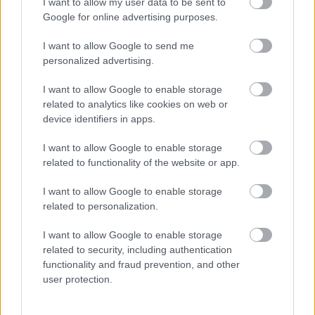
I want to allow my user data to be sent to
συμπτώματα, τα οποία είναι ενδείξεις
Google for online advertising purposes.
αυτοκτονικών τάσεων, ή αν εσείς παρουσιάσετε
I want to allow Google to send me
κάποιο από αυτά:
personalized advertising.
Χαρίζει τα υπάρχοντά του και μιλά για κάποιο
I want to allow Google to enable storage
related to analytics like cookies on web or
μακρινό ταξίδι, αναφέροντας πως πρέπει να
device identifiers in apps.
«τακτοποιήσει τις υποθέσεις του»
Έχει αυτοκαταστροφικές συμπεριφορές, όπως
I want to allow Google to enable storage
related to functionality of the website or app.
ο αυτοτραυματισμός
Μιλά για θάνατο ή αυτοκτονία ή δηλώνει την
I want to allow Google to enable storage
επιθυμία να βλάψει τον εαυτό του
related to personalization.
Απομακρύνεται από τους φίλους του και δεν
I want to allow Google to enable storage
έχει όρεξη για κανενός είδους δραστηριότητα
related to security, including authentication
εκτός σπιτιού
functionality and fraud prevention, and other
user protection.
Πηγές: