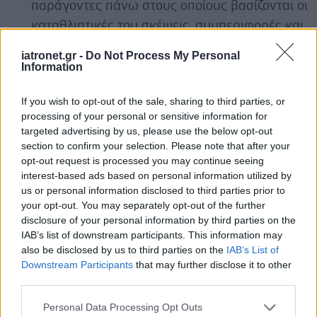
παράγοντες πάνω στους οποίους βασίζονται οι
καταθλιπτικές του σκέψεις, συμπεριφορές και
συναισθήματα.
iatronet.gr -
Do Not Process My Personal
Information
Πρόγνωση
Η δυσθυμία είναι χρόνια πάθηση, γεγονός που
If you wish to opt-out of the sale, sharing to third parties, or
processing of your personal or sensitive information for
σημαίνει ότι διαρκεί για πολλά χρόνια. Παρόλο
targeted advertising by us, please use the below opt-out
που κάποιοι ασθενείς ξεπερνούν το πρόβλημα
section to confirm your selection. Please note that after your
οριστικά, άλλοι συνεχίζουν να έχουν κάποια
opt-out request is processed you may continue seeing
interest-based ads based on personal information utilized by
συμπτώματα, ακόμη και αν ακολουθούν θεραπεία.
us or personal information disclosed to third parties prior to
your opt-out. You may separately opt-out of the further
Αν και δεν είναι το ίδιο σοβαρή με τη μείζονα
disclosure of your personal information by third parties on the
κατάθλιψη, η δυσθυμία έχει συμπτώματα που
IAB’s list of downstream participants. This information may
ενδέχεται να επηρεάσουν τη λειτουργικότητα του
also be disclosed by us to third parties on the
IAB’s List of
Downstream Participants
that may further disclose it to other
ασθενούς στις σχέσεις του με τους ανθρώπους
third parties.
της οικογενείας του και την εργασία του.
Please note that this website/app uses one or more Google
Personal Data Processing Opt Outs