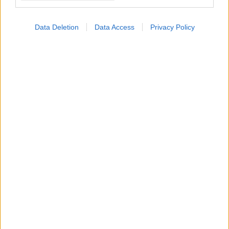
Data Deletion
Data Access
Privacy Policy
Δευτέρα, 10 Μαρτίου 2025, 17:22
ΕΟΔΥ: 15 περιστατικά μηνιγγιτιδοκοκκικής
νόσου, 2 θάνατοι από την αρχή του έτους
Υπήρξε αυξητική τάση τον Ιανουάριο, η οποία δεν
συνεχίστηκε τον Φεβρουάριο.