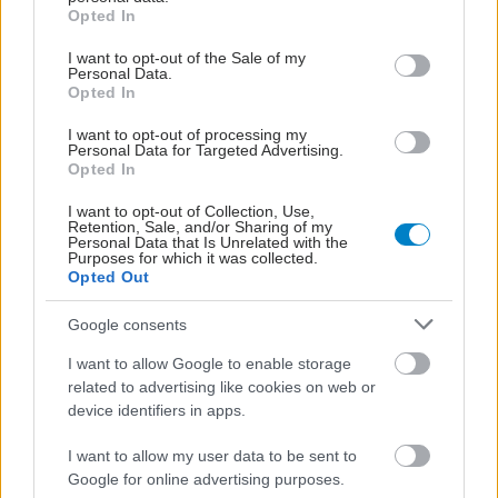
grant or deny consent to Google and its third-party tags to
Opted In
use your data for below specified purposes in below Google
consent section.
I want to opt-out of the Sale of my
Personal Data.
Opted In
I want to opt-out of processing my
Personal Data for Targeted Advertising.
Opted In
I want to opt-out of Collection, Use,
Retention, Sale, and/or Sharing of my
Personal Data that Is Unrelated with the
Purposes for which it was collected.
Πέμπτη, 27 Μαρτίου 2025, 10:41
Opted Out
Πότε χορηγείται εμβόλιο ιλαράς, μηνιγγίτιδας
Google consents
σε ενηλίκους - Το νέο πρόγραμμα εμβολιασμών
I want to allow Google to enable storage
Ποια άτομα θεωρούνται άνοσα και τι προβλέπεται για όλες
related to advertising like cookies on web or
τις ηλικίες άνω των 18 ετών.
device identifiers in apps.
I want to allow my user data to be sent to
Google for online advertising purposes.