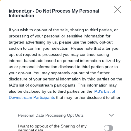
iatronet.gr -
Do Not Process My Personal
Information
If you wish to opt-out of the sale, sharing to third parties, or
processing of your personal or sensitive information for
targeted advertising by us, please use the below opt-out
section to confirm your selection. Please note that after your
opt-out request is processed you may continue seeing
interest-based ads based on personal information utilized by
us or personal information disclosed to third parties prior to
Παρασκευή, 11 Απριλίου 2025, 14:00
your opt-out. You may separately opt-out of the further
Παγκόσμια απειλή η μηνιγγίτιδα - Νέες
disclosure of your personal information by third parties on the
κατευθυντήριες γραμμές από τον ΠΟΥ
IAB’s list of downstream participants. This information may
also be disclosed by us to third parties on the
IAB’s List of
Τα μικρά παιδιά κινδυνεύουν περισσότερο. Ο αριθμός των
Downstream Participants
that may further disclose it to other
κρουσμάτων είναι ιδιαίτερα υψηλός στις φτωχότερες χώρες
third parties.
της Αφρικής.
Please note that this website/app uses one or more Google
Personal Data Processing Opt Outs
services and may gather and store information including but
not limited to your visit or usage behaviour. You may click to
I want to opt-out of the Sharing of my
personal data.