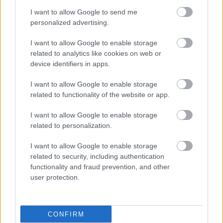
I want to allow Google to send me
personalized advertising.
I want to allow Google to enable storage
related to analytics like cookies on web or
device identifiers in apps.
I want to allow Google to enable storage
related to functionality of the website or app.
Πέμπτη, 20 Μαρτίου 2025, 11:22
I want to allow Google to enable storage
related to personalization.
Αχαΐα: Συναγερμός για κρούσμα μηνιγγίτιδας σε
βρέφος 2 μηνών
I want to allow Google to enable storage
related to security, including authentication
Το βρέφος από την Κάτω Αχαΐα, νοσηλεύεται στην
functionality and fraud prevention, and other
Παιδιατρική Κλινική του Πανεπιστημιακού Γενικού
user protection.
Νοσοκομείου Ρίου.
CONFIRM