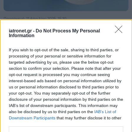
Παρασκευή, 11 Απριλίου 2025, 15:10
Τα προβιοτικά συνδέονται με μείωση των
iatronet.gr -
Do Not Process My Personal
αρνητικών συναισθημάτων [μελέτη]
Information
Απλώς ρωτώντας τους συμμετέχοντες πώς αισθάνονταν
If you wish to opt-out of the sale, sharing to third parties, or
κάθε ημέρα μπορούσαν οι ερευνήτριες να εντοπίσουν την
processing of your personal or sensitive information for
ωφέλιμη επίδραση των προβιοτικών στη διάθεση,
targeted advertising by us, please use the below opt-out
section to confirm your selection. Please note that after your
opt-out request is processed you may continue seeing
interest-based ads based on personal information utilized by
us or personal information disclosed to third parties prior to
your opt-out. You may separately opt-out of the further
disclosure of your personal information by third parties on the
IAB’s list of downstream participants. This information may
also be disclosed by us to third parties on the
IAB’s List of
Downstream Participants
that may further disclose it to other
third parties.