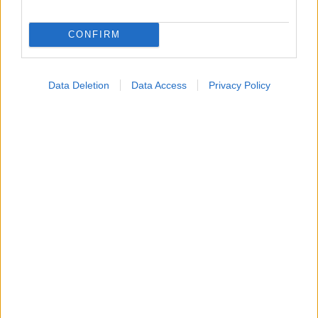
CONFIRM
Data Deletion
Data Access
Privacy Policy
Κυριακή, 22 Σεπτεμβρίου 2024, 12:00
Προβιοτικά: Ποιες τροφές τα περιέχουν
Το γιαούρτι το ξέρουμε όλοι. Τα υπόλοιπα τα γνωρίζατε;