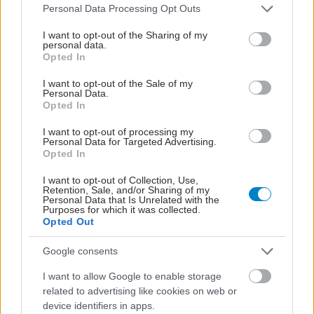
Please note that this website/app uses one or more Google
Personal Data Processing Opt Outs
services and may gather and store information including but
not limited to your visit or usage behaviour. You may click to
I want to opt-out of the Sharing of my
personal data.
grant or deny consent to Google and its third-party tags to
Τετάρτη, 15 Ιανουαρίου 2025, 07:00
Opted In
use your data for below specified purposes in below Google
Ποια φάρμακα γίνονται μη
consent section.
I want to opt-out of the Sale of my
συνταγογραφούμενα - Κατηγορίες, δραστικές
Personal Data.
Opted In
ουσίες, κόστος
Τι σημαίνει η αλλαγή για τους ασθενείς και ποιες ενστάσεις
I want to opt-out of processing my
Personal Data for Targeted Advertising.
έχουν υποβληθεί από το Επιστημονικό Συμβούλιο
Opted In
Εγκρίσεων.
I want to opt-out of Collection, Use,
Retention, Sale, and/or Sharing of my
Personal Data that Is Unrelated with the
Purposes for which it was collected.
Opted Out
Google consents
I want to allow Google to enable storage
related to advertising like cookies on web or
device identifiers in apps.