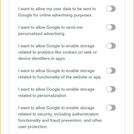
I want to allow my user data to be sent to
Google for online advertising purposes.
I want to allow Google to send me
Τετάρτη, 20 Νοεμβρίου 2024, 19:45
personalized advertising.
Προβιοτικό χορηγεί ανοσοθεραπεία για τη
I want to allow Google to enable storage
συρρίκνωση όγκων στο έντερο ποντικών
related to analytics like cookies on web or
device identifiers in apps.
Οι ερευνητές δημιούργησαν ζυμομύκητα ώστε να δρα ως
εργοστάσιο φαρμάκων και να παράγει αναστολείς σημείων
I want to allow Google to enable storage
ελέγχου (ΑΣΕ) του ανοσοποιητικού συστήματος.
related to functionality of the website or app.
I want to allow Google to enable storage
related to personalization.
I want to allow Google to enable storage
related to security, including authentication
functionality and fraud prevention, and other
user protection.