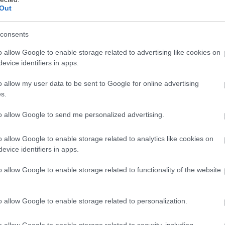
κτός από τη γρίπη, ποιες ιώσεις
Out
πρωταγωνιστούν" τον χειμώνα στα παιδιά
consents
ατί πολλοί γονείς νιώθουν ότι "το παιδί δεν προλαβαίνει να
νει καλά".
o allow Google to enable storage related to advertising like cookies on
evice identifiers in apps.
o allow my user data to be sent to Google for online advertising
s.
μπτη, 15 Ιανουαρίου 2026, 12:25
to allow Google to send me personalized advertising.
γειονομικοί: Νοσούν πιο συχνά από γρίπη,
λλά με πιο ήπια συμπτώματα [μελέτη]
o allow Google to enable storage related to analytics like cookies on
evice identifiers in apps.
ς σχολιάζει τα ευρήματα η επιστημονική ομάδα και τι
αφέρει για τις δευτερογενείς επιπτώσεις.
o allow Google to enable storage related to functionality of the website
o allow Google to enable storage related to personalization.
ίτη, 23 Δεκεμβρίου 2025, 11:00
o allow Google to enable storage related to security, including