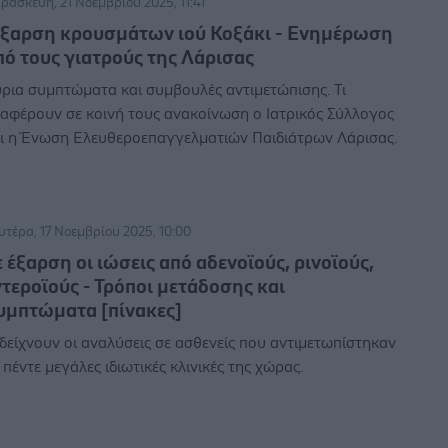
ρασκευή, 21 Νοεμβρίου 2025, 11:41
Εξαρση κρουσμάτων ιού Κοξάκι - Ενημέρωση
πό τους γιατρούς της Λάρισας
ρια συμπτώματα και συμβουλές αντιμετώπισης. Τι
αφέρουν σε κοινή τους ανακοίνωση ο Ιατρικός Σύλλογος
ι η Ένωση Ελευθεροεπαγγελματιών Παιδιάτρων Λάρισας.
υτέρα, 17 Νοεμβρίου 2025, 10:00
ε έξαρση οι ιώσεις από αδενοϊούς, ρινοϊούς,
ντεροϊούς - Τρόποι μετάδοσης και
υμπτώματα [πίνακες]
 δείχνουν οι αναλύσεις σε ασθενείς που αντιμετωπίστηκαν
 πέντε μεγάλες ιδιωτικές κλινικές της χώρας.