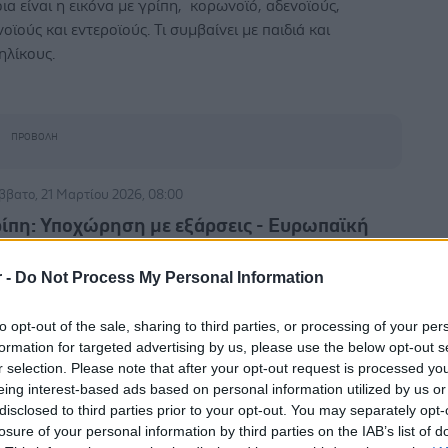
ια είναι η εικόνα με γρίπη, κορωνοϊό, αδενοϊούς,
νοϊούς και εντεροϊούς. Τι συμβαίνει με παιδιά και
ηλίκους.
ββατο, 21 Μαρτίου 2026, 08:00
ρίπη: Υποχώρηση με εξάρσεις - Ευρωπαϊκή
ρωτιά στη θετικότητα - Έξαρση ρινοϊού,
ντεροϊού
r -
Do Not Process My Personal Information
 δείχνει η σύγκριση των εβδομαδιαίων επιδημιολογικών
to opt-out of the sale, sharing to third parties, or processing of your per
λτίων του ΕΟΔΥ και του ECDC.
formation for targeted advertising by us, please use the below opt-out s
r selection. Please note that after your opt-out request is processed y
eing interest-based ads based on personal information utilized by us or
disclosed to third parties prior to your opt-out. You may separately opt-
ρασκευή, 20 Φεβρουαρίου 2026, 17:30
losure of your personal information by third parties on the IAB’s list of