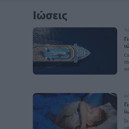
Ιώσεις
Τε
Γι
ι
Co
έδ
απ
Δε
Γ
ί
Σε
μπ