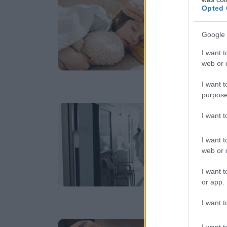
Ε
Opted 
"
Google 
Γι
γί
I want t
web or d
I want t
purpose
Πέ
I want 
Υ
α
I want t
web or d
Πώ
αν
I want t
or app.
I want t
Τρ
I want t