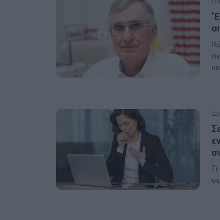
Πα
'
α
Κύ
αν
κα
Δε
Σ
ε
σ
Τι
σε