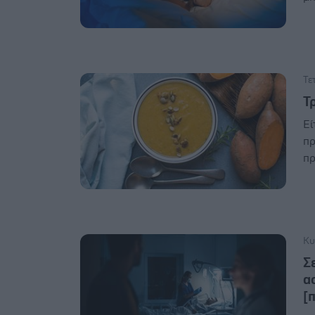
Τε
Τρ
Εί
πρ
πρ
Κυ
Σ
α
[