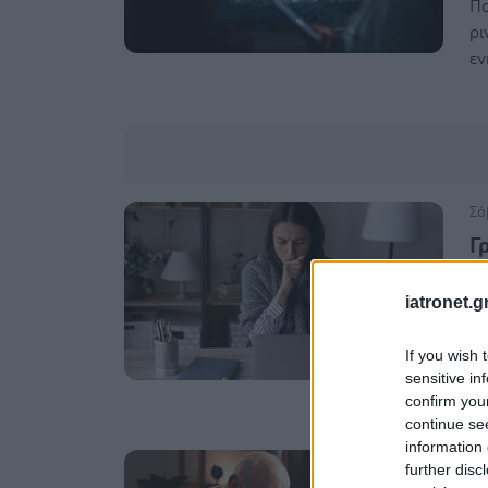
Πο
ρι
εν
Σά
Γ
π
ε
iatronet.g
Τι
If you wish 
δε
sensitive in
confirm you
continue se
information 
Πα
further disc