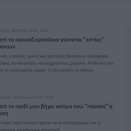
τάρτη, 06 Μαΐου 2026, 12:02
ατί τα κρουαζιερόπλοια γίνονται ''εστίες''
ώσεων
vid, νοροϊός, γρίπη και χανταϊός βρίσκουν πρόσφορο
αφος σε κλειστούς κοινόχρηστους χώρους. Κίνδυνος και
ό τα συστήματα νερού. Τι συνιστούν οι ειδικοί.
υτέρα, 20 Απριλίου 2026, 10:30
ιατί το παιδί μου βήχει ακόμα ενώ "πέρασε" η
ωση
 ποιες περιπτώσεις πρέπει να ανησυχήσουμε και τι
ορούμε να κάνουμε πρακτικά.