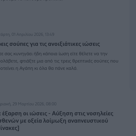
τάρτη, 01 Απριλίου 2026, 13:49
εις σούπες για τις ανοιξιάτικες ιώσεις
τε σας κυνηγάει ήδη κάποια ίωση είτε θέλετε να την
ολάβετε, φτιάξτε μια από τις τρεις θρεπτικές σούπες που
οτείνει η Αγάπη κι όλα θα πάνε καλά.
ριακή, 29 Μαρτίου 2026, 08:00
ε έξαρση οι ιώσεις - Αύξηση στις νοσηλείες
σθενών με οξεία λοίμωξη αναπνευστικού
πίνακες]