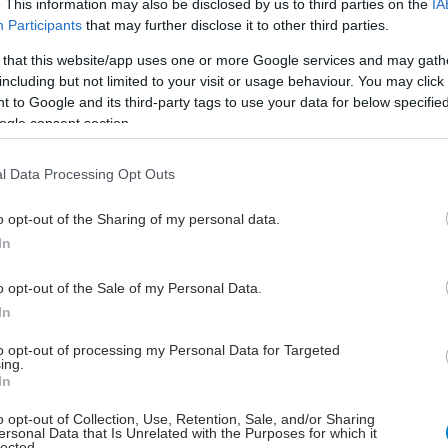
. This information may also be disclosed by us to third parties on the
IA
CDC: Σε ύφεση οι ιώσεις του αναπνευστικού -
Participants
that may further disclose it to other third parties.
ι γίνεται στην Ελλάδα
 that this website/app uses one or more Google services and may gath
ς κινούνται στην κοινότητα και στα νοσοκομεία γρίπη,
including but not limited to your visit or usage behaviour. You may click 
V και κορωνοϊός. Τι αναφέρουν ειδικοί του Ευρωπαϊκού
 to Google and its third-party tags to use your data for below specifi
ντρου Ελέγχου Νοσημάτων.
ogle consent section.
l Data Processing Opt Outs
ίτη, 20 Ιανουαρίου 2026, 14:00
o opt-out of the Sharing of my personal data.
ιατί τα παιδιά νιώθουν εξάντληση μετά από τις
In
ώσεις
o opt-out of the Sale of my Personal Data.
τά τη διάρκεια μιας λοίμωξης, το ανοσοποιητικό σύστημα
In
εργοποιείται για να καταπολεμήσει τον ιό ή το βακτήριο.
to opt-out of processing my Personal Data for Targeted
ing.
In
o opt-out of Collection, Use, Retention, Sale, and/or Sharing
ersonal Data that Is Unrelated with the Purposes for which it
υτέρα, 19 Ιανουαρίου 2026, 12:30
lected.