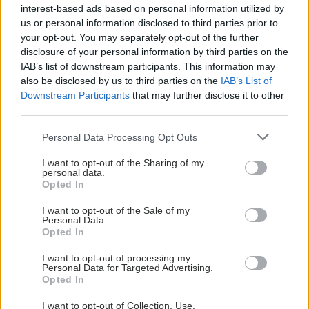
interest-based ads based on personal information utilized by
us or personal information disclosed to third parties prior to
your opt-out. You may separately opt-out of the further
disclosure of your personal information by third parties on the
IAB’s list of downstream participants. This information may
also be disclosed by us to third parties on the
IAB’s List of
Downstream Participants
that may further disclose it to other
third parties.
Please note that this website/app uses one or more Google
Personal Data Processing Opt Outs
services and may gather and store information including but
Η αποφυγή 3 παραγόντων κινδύνου στη μέση ηλικία
not limited to your visit or usage behaviour. You may click to
I want to opt-out of the Sharing of my
προσθέτει 13 χρόνια χωρίς άνοια [μελέτη]
personal data.
grant or deny consent to Google and its third-party tags to
Opted In
use your data for below specified purposes in below Google
consent section.
I want to opt-out of the Sale of my
Personal Data.
Opted In
I want to opt-out of processing my
Personal Data for Targeted Advertising.
Opted In
I want to opt-out of Collection, Use,