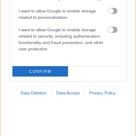
Η ανθρώπινη πλευρά της ρομποτικής χειρουργικής-
Παρακολουθώντας το στρες των χειρουργών στο
I want to allow Google to enable storage
χειρουργείο
related to personalization.
I want to allow Google to enable storage
related to security, including authentication
functionality and fraud prevention, and other
Ακολουθήστε το iatronet.gr
user protection.
CONFIRM
Widgets
Ενσωματώστε περιεχόμενο του iatronet.gr στο site σας
Data Deletion
Data Access
Privacy Policy
Κατάλογοι Υγείας
Εύρεση Ιατρού
Εφημερίες Φαρμακείων