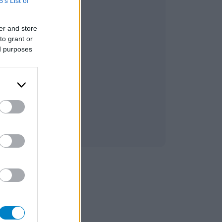
B’s List of
er and store
to grant or
ed purposes