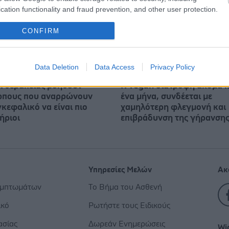
cation functionality and fraud prevention, and other user protection.
CONFIRM
Data Deletion
Data Access
Privacy Policy
ι θεραπείας βοηθούν
Η vegan διατροφή ακόμα κ
πους που αναρρώνουν
ένα μήνα, συνδέεται με
κεφαλικό να είναι πιο
χαμηλότερη φλεγμονή και
ήριοι
επιβράδυνση της γήρανση
Υπηρεσίες Μελών
Ακ
υμπτωμάτων
Το Βήμα του Ασθενή
ικό
Ρωτήστε τους Ειδικούς
ασίας
Δωρεάν Ενημερώσεις
Wi