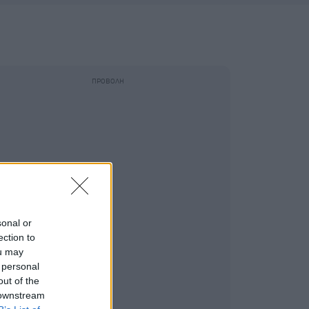
sonal or
ection to
ou may
 personal
out of the
 downstream