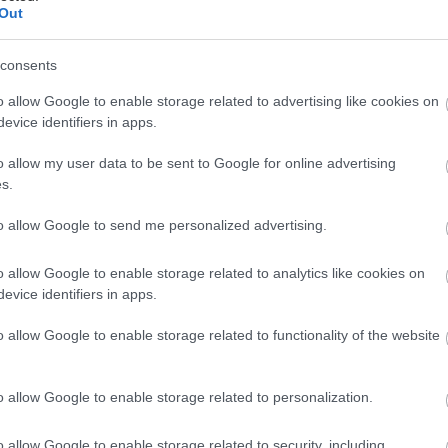
όρτασε την πρώτη επέτειο της παρουσίας της στη χώρα
Out
ς, με επίσημη δεξίωση που φιλοξενήθηκε στην οικία του
έσβη της Ιαπωνίας.
consents
o allow Google to enable storage related to advertising like cookies on
evice identifiers in apps.
o allow my user data to be sent to Google for online advertising
s.
to allow Google to send me personalized advertising.
o allow Google to enable storage related to analytics like cookies on
evice identifiers in apps.
o allow Google to enable storage related to functionality of the website
o allow Google to enable storage related to personalization.
o allow Google to enable storage related to security, including