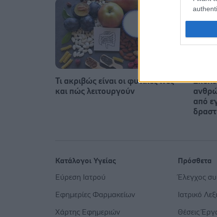
authenti
Τι ακριβώς είναι οι φυτικές ίνες
Σκύλο
και πώς λειτουργούν
ανθρώ
από εγ
δραστ
Κατάλογοι Υγείας
Πρόσθετα
Εύρεση Ιατρού
Έλεγχος σ
Εφημερίες Φαρμακείων
Ιατρικό Λεξ
Χάρτης Εφημεριών
Θέσεις Έργ