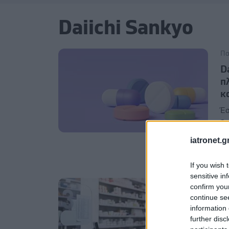
Daiichi Sankyo
Πα
D
π
κ
Έσ
δι
ετ
iatronet.g
κο
If you wish 
sensitive in
Πα
confirm you
continue se
Γ
information 
τ
further disc
Η 