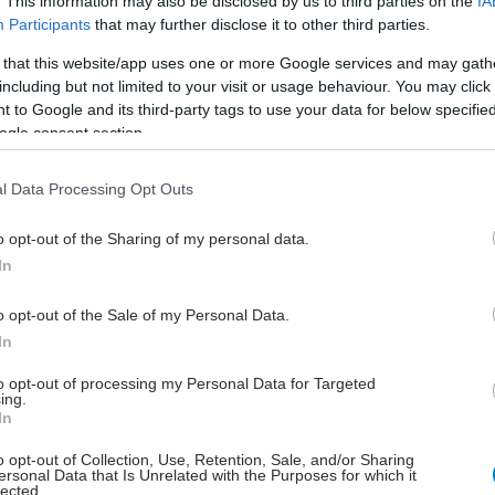
. This information may also be disclosed by us to third parties on the
IA
ύνιο του 2029.
Participants
that may further disclose it to other third parties.
 that this website/app uses one or more Google services and may gath
including but not limited to your visit or usage behaviour. You may click 
 to Google and its third-party tags to use your data for below specifi
ogle consent section.
υτέρα, 08 Δεκεμβρίου 2025, 17:00
aiichi Sankyo: Έναρξη του ευρωπαϊκού
l Data Processing Opt Outs
ρογράμματος ENDEAVOUR για τον καρκίνο
ου πνεύμονα
o opt-out of the Sharing of my personal data.
In
όχος της πρωτοβουλίας είναι η ανάπτυξη της νέας γενιάς
ρυφαίων ογκολόγων στην Ευρώπη.
o opt-out of the Sale of my Personal Data.
In
to opt-out of processing my Personal Data for Targeted
ing.
μπτη, 12 Ιουνίου 2025, 10:43
In
aiichi Sankyo: Ένας χρόνος παρουσίας στην
o opt-out of Collection, Use, Retention, Sale, and/or Sharing
λλάδα
ersonal Data that Is Unrelated with the Purposes for which it
lected.