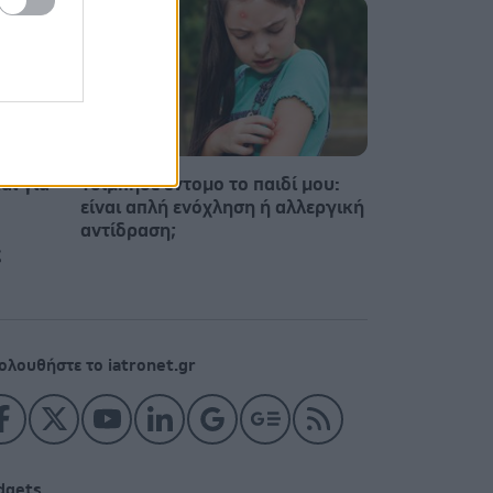
αι για
Τσίμπησε έντομο το παιδί μου:
είναι απλή ενόχληση ή αλλεργική
αντίδραση;
ς
ολουθήστε το iatronet.gr
dgets