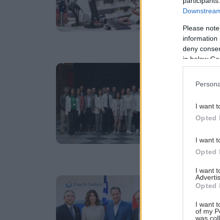
participants
Ιο
Downstream 
Please note
information 
deny consent
in below Go
Δε
D
Persona
π
τ
I want t
Opted 
Στ
κο
I want t
Opted 
I want 
Advertis
Πέ
Opted 
D
I want t
Ε
of my P
was col