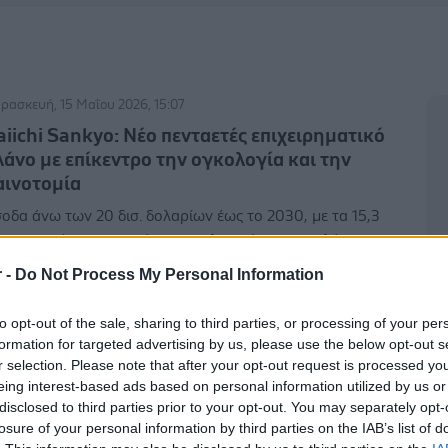
ρασκευή, 15 Μαΐου 2026, 15:07
aiichi Sankyo: Νέο πενταετές επιχειρηματικό
λάνο με επίκεντρο την ογκολογία και την
αινοτομία
οδα άνω των 20 δισ. δολαρίων έως το 2030, με τα 15,3
σ. να προέρχονται από το ογκολογικό χαρτοφυλάκιο της
αιρείας. Στόχος η ανάδειξή της μεταξύ των πέντε
r -
Do Not Process My Personal Information
ρυφαίων εταιρειών ογκολογίας παγκοσμίως έως το 2035.
to opt-out of the sale, sharing to third parties, or processing of your per
formation for targeted advertising by us, please use the below opt-out s
ρασκευή, 24 Απριλίου 2026, 08:00
r selection. Please note that after your opt-out request is processed y
eing interest-based ads based on personal information utilized by us or
ιατί η Daiichi Sankyo πουλά τα καταναλωτικά
disclosed to third parties prior to your opt-out. You may separately opt-
ης προϊόντα
losure of your personal information by third parties on the IAB’s list of
διαδικασία της απόσχισης θα έχει ολοκληρωθεί μέχρι τον