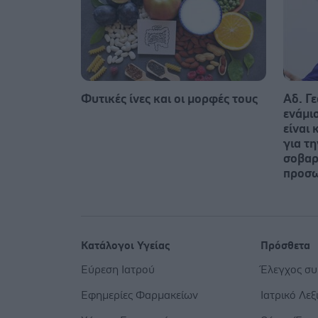
Φυτικές ίνες και οι μορφές τους
Αδ. Γε
ενάμι
είναι 
για τ
σοβαρ
προσ
Κατάλογοι Υγείας
Πρόσθετα
Εύρεση Ιατρού
Έλεγχος σ
Εφημερίες Φαρμακείων
Ιατρικό Λεξ