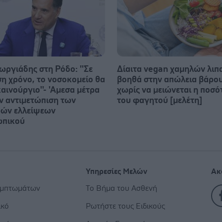
ωργιάδης στη Ρόδο: ''Σε
Δίαιτα vegan χαμηλών λι
ση χρόνο, το νοσοκομείο θα
βοηθά στην απώλεια βάρο
καινούργιο''- 'Αμεσα μέτρα
χωρίς να μειώνεται η ποσό
ην αντιμετώπιση των
του φαγητού [μελέτη]
ών ελλείψεων
ωπικού
Υπηρεσίες Μελών
Ακ
υμπτωμάτων
Το Βήμα του Ασθενή
ικό
Ρωτήστε τους Ειδικούς