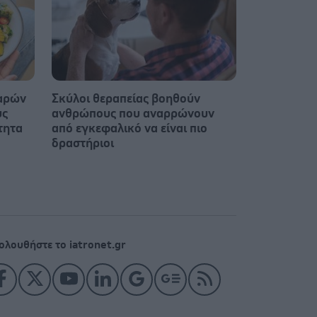
παρών
Σκύλοι θεραπείας βοηθούν
υς
ανθρώπους που αναρρώνουν
τητα
από εγκεφαλικό να είναι πιο
δραστήριοι
ολουθήστε το iatronet.gr