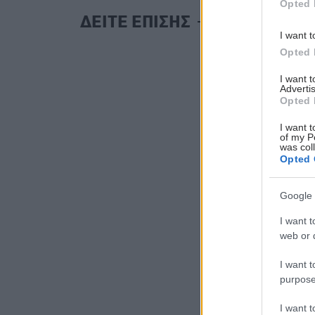
Opted 
ΔΕΙΤΕ ΕΠΙΣΗΣ
I want t
Opted 
I want 
Advertis
Opted 
I want t
of my P
was col
Opted 
Google 
I want t
web or d
I want t
purpose
I want 