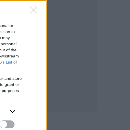
sonal or
ection to
ou may
 personal
out of the
 downstream
B’s List of
er and store
to grant or
ed purposes