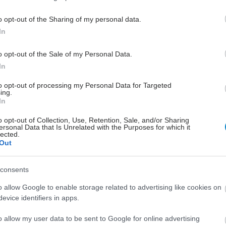
ιστοσελίδα της Ένωσης
www.greekpatient.gr
, στον
www.livemedia.gr/greekpatient
καθώς και από τα μέσα
o opt-out of the Sharing of my personal data.
ής δικτύωσης στο Facebook
In
book.com/greekpatient) και το Youtube της εθνικής
ονδίας των συλλόγων ασθενών της χώρας.
o opt-out of the Sale of my Personal Data.
In
χή για το κοινό είναι ελεύθερη.
to opt-out of processing my Personal Data for Targeted
ing.
In
o opt-out of Collection, Use, Retention, Sale, and/or Sharing
ersonal Data that Is Unrelated with the Purposes for which it
lected.
Out
consents
Loading...
o allow Google to enable storage related to advertising like cookies on
evice identifiers in apps.
θήκη Σχολίου
o allow my user data to be sent to Google for online advertising