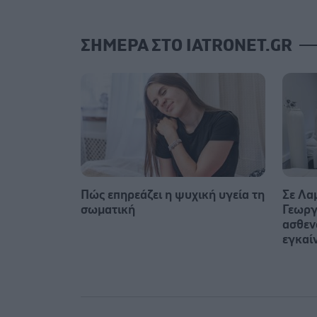
ΣΗΜΕΡΑ ΣΤΟ IATRONET.GR
Πώς επηρεάζει η ψυχική υγεία τη
Σε Λα
σωματική
Γεωργ
ασθεν
εγκαί