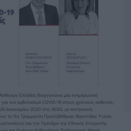
Ασθενών Ελλάδας διοργανώνει μία ενημερωτική
για τον εμβολιασμό COVID-19 στους χρόνιους ασθενείς,
 26 Ιανουαρίου 2020 στις 18:00, με κεντρικούς
ους το Γεν. Γραμματέα Πρωτοβάθμιας Φροντίδας Υγείας
ιστοκλέους και την Πρόεδρο της Εθνικής Επιτροπής
μών και Ομότιμη Καθηγήτρια Παιδιατρικής Μαρία