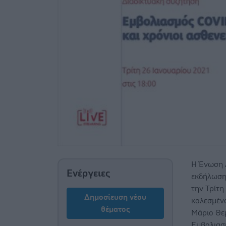
H Ένωση 
Ενέργειες
εκδήλωση 
την Τρίτη
Δημοσίευση νέου
καλεσμέν
θέματος
Μάριο Θεμ
Εμβολιασ