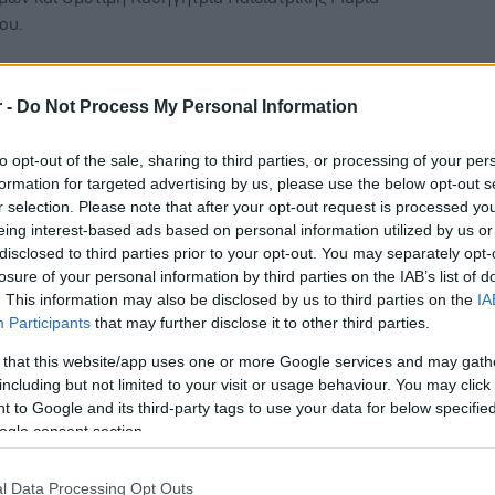
ου.
ονική τεκμηρίωση για την ασφάλεια και την
ματικότητα του εμβολίου, τα βήματα, το χρονοδιάγραμμα
r -
Do Not Process My Personal Information
τεραιοποίηση των ευπαθών ομάδων για τη διενέργειά
ς και ζητήματα εμπιστοσύνης προς τον εμβολιασμό αλλά
to opt-out of the sale, sharing to third parties, or processing of your per
formation for targeted advertising by us, please use the below opt-out s
πληροφόρησης, θα τεθούν στο επίκεντρο της δημόσιας
r selection. Please note that after your opt-out request is processed y
ς.
eing interest-based ads based on personal information utilized by us or
disclosed to third parties prior to your opt-out. You may separately opt-
ιάρκειά της, οι χρόνιοι ασθενείς θα έχουν τη δυνατότητα
losure of your personal information by third parties on the IAB’s list of
 ερωτημάτων και διευκρινίσεων όπως πώς λειτουργεί το
. This information may also be disclosed by us to third parties on the
IA
οιες είναι οι αντενδείξεις, πότε θα ξεκινήσουν να
Participants
that may further disclose it to other third parties.
νται τα άτομα με χρόνιες παθήσεις ανά ηλικιακή ομάδα
 that this website/app uses one or more Google services and may gath
ευτική κατηγορία, πώς κλείνει ο πολίτης ραντεβού, ποιοι
including but not limited to your visit or usage behaviour. You may click 
ι πώς εγγυώνται την ασφάλεια του εμβολίου και ποιες
 to Google and its third-party tags to use your data for below specifi
ενδεχόμενες ανεπιθύμητες ενέργειες.
ogle consent section.
ση θα πραγματοποιηθεί διαδικτυακά και θα προβληθεί
l Data Processing Opt Outs