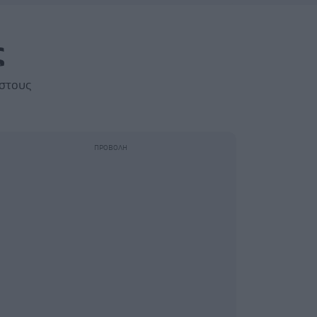
ς
 στους