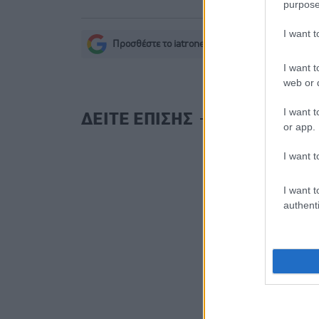
purpose
I want 
Προσθέστε το iatronet.gr στο Discover
s
I want t
web or d
I want t
ΔΕΙΤΕ ΕΠΙΣΗΣ
or app.
I want t
I want t
authenti