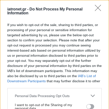
συνοδεύει πολύ συχνά την αλλεργική
επιπεφυκίτιδα καθότι τα κολλύρια περνούν στη
iatronet.gr -
Do Not Process My Personal
Information
μύτη μέσω του δακρυϊκού πόρου και την
δακρυϊκής οδού.
If you wish to opt-out of the sale, sharing to third parties, or
processing of your personal or sensitive information for
Τέλος, τα κορτικοστεροειδή είναι φάρμακα που
targeted advertising by us, please use the below opt-out
χρησιμοποιούνται στην οξεία φάση και βοηθούν
section to confirm your selection. Please note that after your
στην μείωση της φλεγμονής και του οιδήματος και
opt-out request is processed you may continue seeing
interest-based ads based on personal information utilized by
γενικότερα στην άμεση ανακούφιση των
us or personal information disclosed to third parties prior to
συμπτωμάτων. Όμως δεν έχουν προληπτική
your opt-out. You may separately opt-out of the further
δράση και επομένως όταν σταματήσουμε τη
disclosure of your personal information by third parties on the
IAB’s list of downstream participants. This information may
χορήγηση, η έκθεση στο αλλεργιογόνο οδηγεί εκ
also be disclosed by us to third parties on the
IAB’s List of
νέου στην εκδήλωση της αλλεργίας.
Downstream Participants
that may further disclose it to other
third parties.
Τα κορτικοστεροειδή μπορούν να έχουν σοβαρές
Please note that this website/app uses one or more Google
Personal Data Processing Opt Outs
ανεπιθύμητες ενέργειες, κατά συνέπεια θα πρέπει
services and may gather and store information including but
να χορηγούνται μόνο με συνταγή του
not limited to your visit or usage behaviour. You may click to
I want to opt-out of the Sharing of my
personal data.