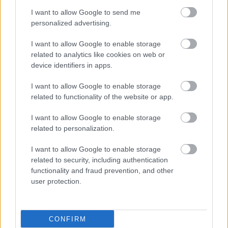
I want to allow Google to send me
Φρούτα, σακχαρώδης διαβήτης και καλοκαίρι
personalized advertising.
Σημάδια διπολικής διαταραχής
I want to allow Google to enable storage
related to analytics like cookies on web or
Αδ. Γεωργιάδης στη Ρόδο: ''Σε ενάμιση χρόνο, το
device identifiers in apps.
νοσοκομείο θα είναι καινούργιο''- 'Αμεσα μέτρα
I want to allow Google to enable storage
για την αντιμετώπιση των σοβαρών ελλείψεων
related to functionality of the website or app.
προσωπικού
I want to allow Google to enable storage
related to personalization.
I want to allow Google to enable storage
Προσθέστε το iatronet.gr στο Discover
related to security, including authentication
functionality and fraud prevention, and other
user protection.
shares
CONFIRM
ΔΙΑΒΑΣΤΕ ΑΚΟΜΑ