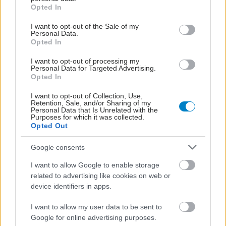
grant or deny consent to Google and its third-party tags to
οφθαλμιάτρου και αφού εξετασθούν κλινικά τα
Opted In
use your data for below specified purposes in below Google
μάτια.
consent section.
I want to opt-out of the Sale of my
Personal Data.
Έτσι λοιπόν, με τη σωστή διάγνωση και την
Opted In
κατάλληλη θεραπεία της οφθαλμικής αλλεργίας οι
I want to opt-out of processing my
διαταραχές μπορούν να αντιμετωπισθούν και να
Personal Data for Targeted Advertising.
Opted In
βελτιωθούν σε σημαντικό βαθμό. Τα αλλεργικά
άτομα είναι καλό να επισκέπτονται προληπτικά
I want to opt-out of Collection, Use,
Retention, Sale, and/or Sharing of my
τον οφθαλμίατρό τους ώστε να προλάβουν και να
Personal Data that Is Unrelated with the
Purposes for which it was collected.
θεραπεύσουν έγκαιρα τα συμπτώματά τους πριν
Opted Out
αυτά γίνουν σημαντικά και ενοχλητικά και
Google consents
οδηγήσουν στον περιορισμό της καθημερινότητας
I want to allow Google to enable storage
και της ποιότητας της ζωής του ατόμου.
related to advertising like cookies on web or
device identifiers in apps.
Προσθέστε το iatronet.gr στο Discover
I want to allow my user data to be sent to
Ειδήσεις υγείας σήμερα
Google for online advertising purposes.