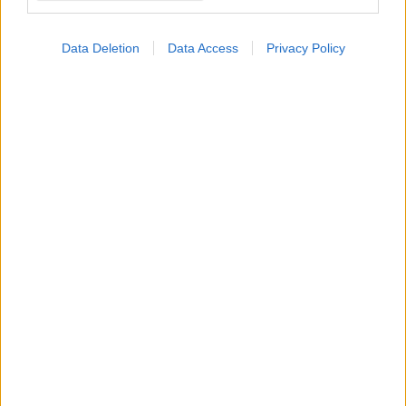
Σημάδια διπολικής
Data Deletion
Data Access
Privacy Policy
διαταραχής
Τσίμπησε έντομο το
παιδί μου: είναι απλή
ενόχληση ή αλλεργική
αντίδραση;
Οι αλλαγές στο σώμα
που θεωρούνται
φυσιολογικές με το
πέρασμα του χρόνου