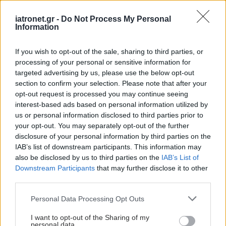
αντίδραση;
iatronet.gr -
Do Not Process My Personal
Information
Οι αλλαγές στο σώμα
If you wish to opt-out of the sale, sharing to third parties, or
που θεωρούνται
processing of your personal or sensitive information for
φυσιολογικές με το
targeted advertising by us, please use the below opt-out
πέρασμα του χρόνου
section to confirm your selection. Please note that after your
opt-out request is processed you may continue seeing
interest-based ads based on personal information utilized by
us or personal information disclosed to third parties prior to
Πώς επηρεάζει τους μυς
your opt-out. You may separately opt-out of the further
και τα οστά ένα
disclosure of your personal information by third parties on the
συμπλήρωμα
IAB’s list of downstream participants. This information may
κολλαγόνου;
also be disclosed by us to third parties on the
IAB’s List of
Downstream Participants
that may further disclose it to other
third parties.
Πώς επηρεάζει η ψυχική
Please note that this website/app uses one or more Google
Personal Data Processing Opt Outs
υγεία τη σωματική
services and may gather and store information including but
not limited to your visit or usage behaviour. You may click to
I want to opt-out of the Sharing of my
personal data.