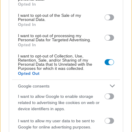
παραλείπονται γεύματα και άφθονη λήψη πάσης
grant or deny consent to Google and its third-party tags to
Opted In
use your data for below specified purposes in below Google
φύσεως υγρών (με προσοχή για όσα ανεβάζουν
consent section.
I want to opt-out of the Sale of my
το σάκχαρο).
Personal Data.
Opted In
Πότε πρέπει να επισκεφθούμε γιατρό
I want to opt-out of processing my
Όταν ο πυρετός επιμένει αμείωτος μετά από 4-5
Personal Data for Targeted Advertising.
Opted In
ημέρες η όταν δεν ανταποκρίνεται στη χρήση
I want to opt-out of Collection, Use,
αντιπυρετικών χωρίς να υποχωρεί σε τιμές
Retention, Sale, and/or Sharing of my
ο
Personal Data that Is Unrelated with the
μικρότερες του 37,6- 38
C μέσα στο 24/ωρο.
Purposes for which it was collected.
Opted Out
Όταν οι τιμές του σακχάρου παρά τις προσπάθειες
παραμένουν περισσότερο από 2-3 ημέρες
Google consents
μεγαλύτερες 200mg/dl, η όταν έχουμε
I want to allow Google to enable storage
συμπτώματα από τον διαβήτη με πολυουρία-
related to advertising like cookies on web or
device identifiers in apps.
πολυδιψία και έντονη κόπωση.
I want to allow my user data to be sent to
Όταν περίεργη υπνηλία και σύγχυση
Google for online advertising purposes.