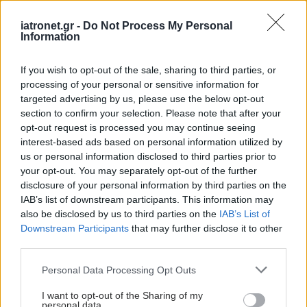
προκαλέσει σοβαρά προβλήματα.
iatronet.gr -
Do Not Process My Personal
Πόσο συχνά πρέπει να ελέγχω το σάκχαρο μου
Information
Όσοι θεραπεύονται με ινσουλίνη πρέπει να
If you wish to opt-out of the sale, sharing to third parties, or
μετρούν το σάκχαρο τους κάθε 3-4 ώρες ιδίως αν
processing of your personal or sensitive information for
έχουν υψηλό πυρετό. Θα πρέπει να προσπαθούν
targeted advertising by us, please use the below opt-out
section to confirm your selection. Please note that after your
να διατηρούν το σάκχαρο τους σε τιμές
opt-out request is processed you may continue seeing
μικρότερες του 200 η καλύτερα του 180mg/dl
interest-based ads based on personal information utilized by
αλλά και να αποφεύγουν τις υπογλυκαιμίες.
us or personal information disclosed to third parties prior to
your opt-out. You may separately opt-out of the further
Όσοι θεραπεύονται με δισκία καλό είναι αν
disclosure of your personal information by third parties on the
IAB’s list of downstream participants. This information may
μετριούνται να παρακολουθούν τα μεταγευματικά
also be disclosed by us to third parties on the
IAB’s List of
τους σάκχαρα (2 ώρες μετά τα κύρια γεύματα) τα
Downstream Participants
that may further disclose it to other
οποία καλό θα είναι να είναι μικρότερα του
third parties.
180mg/dl.
Please note that this website/app uses one or more Google
Personal Data Processing Opt Outs
services and may gather and store information including but
Καλό είναι παρά την πιθανή ανορεξία να μην
not limited to your visit or usage behaviour. You may click to
I want to opt-out of the Sharing of my
personal data.