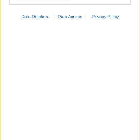
Το νέο στοίχημα της ΜΕΒΓΑΛ βρίσκεται εκτός
συνόρων
Data Deletion
Data Access
Privacy Policy
#TAGS
Γρίπη
Προσθέστε το iatronet.gr στο Discover
shares
ΔΙΑΒΑΣΤΕ ΑΚΟΜΑ
Ο FDA ενέκρινε το
πρώτο mRNA εμβόλιο