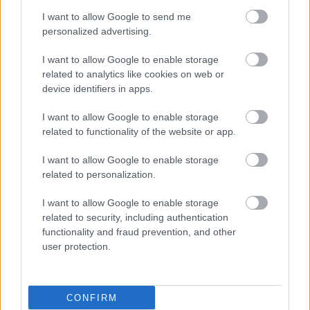
εμφανίζονται.
I want to allow Google to send me
Όταν δύσπνοια, βάρος στο στήθος με γρήγορη και
personalized advertising.
κοντή ανάσα εμφανίζονται απότομα και
I want to allow Google to enable storage
χειροτερεύουν προοδευτικά.
related to analytics like cookies on web or
device identifiers in apps.
Όταν ανιχνεύουμε πύον στις αμυγδαλές με υψηλό
I want to allow Google to enable storage
πυρετό που δεν υποχωρεί εύκολα.
related to functionality of the website or app.
Προσθέστε το iatronet.gr στο Discover
I want to allow Google to enable storage
related to personalization.
Ειδήσεις υγείας σήμερα
I want to allow Google to enable storage
related to security, including authentication
Ο FDA ενέκρινε το πρώτο mRNA εμβόλιο γρίπης
functionality and fraud prevention, and other
από τη Moderna
user protection.
Ο καλός ύπνος μπορεί να συμβάλλει στην καλή
σχολική επίδοση των εφήβων
CONFIRM