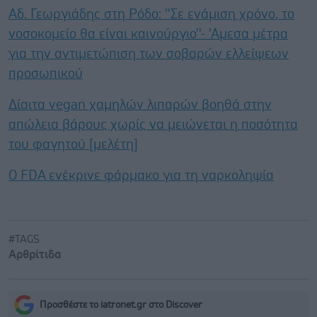
Αδ. Γεωργιάδης στη Ρόδο: ''Σε ενάμιση χρόνο, το
νοσοκομείο θα είναι καινούργιο''- 'Αμεσα μέτρα
για την αντιμετώπιση των σοβαρών ελλείψεων
προσωπικού
Δίαιτα vegan χαμηλών λιπαρών βοηθά στην
απώλεια βάρους χωρίς να μειώνεται η ποσότητα
του φαγητού [μελέτη]
Ο FDA ενέκρινε φάρμακο για τη ναρκοληψία
#TAGS
Αρθρίτιδα
Προσθέστε το iatronet.gr στο Discover