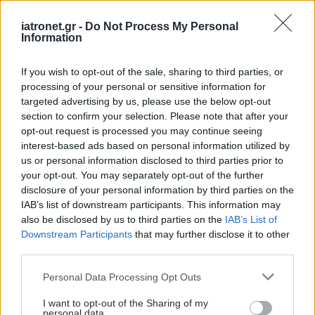
είναι επικίνδυνα;
iatronet.gr -
Do Not Process My Personal
Information
If you wish to opt-out of the sale, sharing to third parties, or
processing of your personal or sensitive information for
targeted advertising by us, please use the below opt-out
section to confirm your selection. Please note that after your
opt-out request is processed you may continue seeing
ΔΕΙΤΕ ΕΠΙΣΗΣ
interest-based ads based on personal information utilized by
us or personal information disclosed to third parties prior to
your opt-out. You may separately opt-out of the further
disclosure of your personal information by third parties on the
IAB’s list of downstream participants. This information may
also be disclosed by us to third parties on the
IAB’s List of
Downstream Participants
that may further disclose it to other
third parties.
Please note that this website/app uses one or more Google
Personal Data Processing Opt Outs
services and may gather and store information including but
not limited to your visit or usage behaviour. You may click to
I want to opt-out of the Sharing of my
personal data.