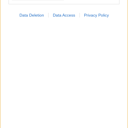
Data Deletion
Data Access
Privacy Policy
Προσθήκη Σχολίου
ΣΗΜΕΡΑ ΣΤΟ IATRONET.GR