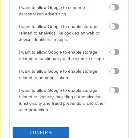
θνησιμότητα έχει καταγραφεί στις ανώτερες
I want to allow Google to send me
τάξεις και στα υψηλότερα εισοδήματα, ενώ
personalized advertising.
αυξημένη θνησιμότητα από λοιμώδη νοσήματα σε
I want to allow Google to enable storage
περιοχές με χαμηλό κατά κεφαλή εισόδημα.
related to analytics like cookies on web or
device identifiers in apps.
Στις περιοχές αυτές ήταν αυξημένη και η παιδική
I want to allow Google to enable storage
θνησιμότητα. Η Θράκη, η οποία παρουσίαζε το
related to functionality of the website or app.
χαμηλότερο βιοτικό επίπεδο, είχε κατά το
παρελθόν και τους υψηλότερους δείκτες γενικής
I want to allow Google to enable storage
related to personalization.
και βρεφικής θνησιμότητας. Μελέτη για την
επιβίωση παιδιών με λευχαιμία στην Αθήνα το
I want to allow Google to enable storage
1988-89 έδειξε ότι ο δείκτης θνητότητας ήταν
related to security, including authentication
functionality and fraud prevention, and other
μεγαλύτερος στα παιδιά οικογενειών με
user protection.
χαμηλότερο κοινωνικοοικονομικό επίπεδο.
Τα αποτελέσματα άλλων μελετών δείχνουν ότι
CONFIRM
στις γυναίκες υπάρχει θετική συσχέτιση του