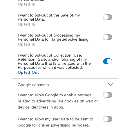
grant or deny consent to Google and its third-party tags to
Εκτός από τους δείκτες νοσηρότητας και
Opted In
use your data for below specified purposes in below Google
θνησιμότητας, η κοινωνική θέση επηρεάζει και τη
consent section.
I want to opt-out of the Sale of my
Personal Data.
συχνότητα υιοθέτησης επικίνδυνων για την υγεία
Opted In
στάσεων και συμπεριφορών. Σύμφωνα με έρευνα
I want to opt-out of processing my
στους δημόσιους υπαλλήλους της Αγγλίας, στους
Personal Data for Targeted Advertising.
άνδρες των κατώτερων δημοσιοϋπαλληλικών
Opted In
κατηγοριών, όλοι οι παράγοντες κινδύνου για την
I want to opt-out of Collection, Use,
Retention, Sale, and/or Sharing of my
ισχαιμική νόσο του μυοκαρδίου (κάπνισμα,
Personal Data that Is Unrelated with the
Purposes for which it was collected.
αυξημένη αρτηριακή πίεση, αυξημένα επίπεδα
Opted Out
χοληστερόλης) ήταν πολύ πιο αυξημένοι απ' ό,τι
Google consents
στα ανώτερα διοικητικά στελέχη.
I want to allow Google to enable storage
Οι ενδιάμεσες επαγγελματικές κατηγορίες
related to advertising like cookies on web or
παρουσίαζαν και ενδιάμεσες συχνότητες.
device identifiers in apps.
Οι κοινωνικές επιδράσεις στην υγεία έχουν
I want to allow my user data to be sent to
Google for online advertising purposes.
μελετηθεί και στη χώρα μας. Μειωμένη