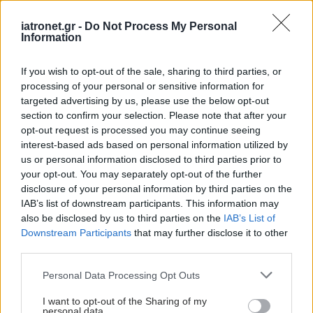
νοσημάτων.
iatronet.gr -
Do Not Process My Personal
Information
Σύμφωνα με την προαναφερθείσα ευρωπαϊκή
έρευνα, τα άτομα από τα χαμηλότερα κοινωνικά
If you wish to opt-out of the sale, sharing to third parties, or
στρώματα δεν παρουσιάζουν μόνο μεγαλύτερη
processing of your personal or sensitive information for
targeted advertising by us, please use the below opt-out
θνησιμότητα, αλλά και χειρότερο επίπεδο υγείας
section to confirm your selection. Please note that after your
απ’ ό,τι τα άτομα από τα ανώτερα στρώματα. Στη
opt-out request is processed you may continue seeing
δυτική Ευρώπη ο κίνδυνος νόσησης είναι 1,5-2,5
interest-based ads based on personal information utilized by
us or personal information disclosed to third parties prior to
φορές μεγαλύτερος στο χαμηλότερο (από
your opt-out. You may separately opt-out of the further
κοινωνικοοικονομική άποψη) ήμισυ του
disclosure of your personal information by third parties on the
πληθυσμού, σε σύγκριση με το ανώτερο ήμισυ.
IAB’s list of downstream participants. This information may
also be disclosed by us to third parties on the
IAB’s List of
Το ίδιο συμβαίνει και στην Τσεχία, την Εσθονία και
Downstream Participants
that may further disclose it to other
third parties.
την Ουγγαρία. Οι διαφορές αυτές εμφανίζονται
ακόμα και σε χώρες με ιδιαίτερα ισχυρή
Please note that this website/app uses one or more Google
Personal Data Processing Opt Outs
services and may gather and store information including but
κοινωνική πολιτική, όπως οι Σκανδιναβικές χώρες.
not limited to your visit or usage behaviour. You may click to
I want to opt-out of the Sharing of my
personal data.