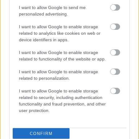
I want to allow Google to send me
Οι αόρατοι άνθρωποι
personalized advertising.
του φάσματος: Όταν ο
αυτισμός γερνάει στην
I want to allow Google to enable storage
Ελλάδα
related to analytics like cookies on web or
device identifiers in apps.
Αλκοόλ και ταξίδια: Οι 5
I want to allow Google to enable storage
παγίδες που μπορούν να
related to functionality of the website or app.
μετατρέψουν τις
διακοπές σε εφιάλτη
I want to allow Google to enable storage
related to personalization.
I want to allow Google to enable storage
Ο μοναχικός ασθενής:
related to security, including authentication
Μια σύγχρονη πρόκληση
functionality and fraud prevention, and other
για τη νοσηλευτική και
user protection.
το σύστημα υγείας
CONFIRM