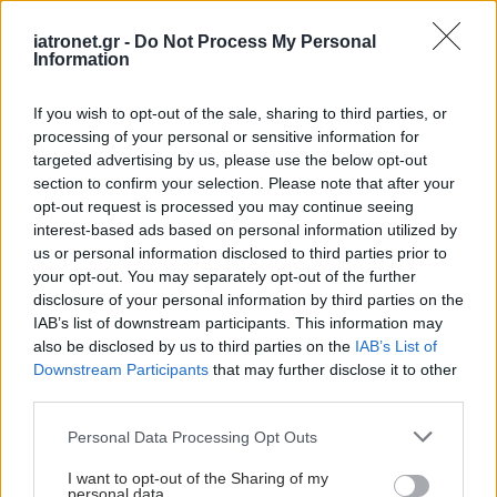
iatronet.gr -
Do Not Process My Personal
Information
If you wish to opt-out of the sale, sharing to third parties, or
processing of your personal or sensitive information for
targeted advertising by us, please use the below opt-out
section to confirm your selection. Please note that after your
opt-out request is processed you may continue seeing
interest-based ads based on personal information utilized by
us or personal information disclosed to third parties prior to
your opt-out. You may separately opt-out of the further
disclosure of your personal information by third parties on the
IAB’s list of downstream participants. This information may
Προσθέστε το iatronet.gr στο Discover
also be disclosed by us to third parties on the
IAB’s List of
Downstream Participants
that may further disclose it to other
third parties.
shares
Please note that this website/app uses one or more Google
Personal Data Processing Opt Outs
services and may gather and store information including but
not limited to your visit or usage behaviour. You may click to
I want to opt-out of the Sharing of my
ΔΙΑΒΑΣΤΕ ΑΚΟΜΑ
personal data.