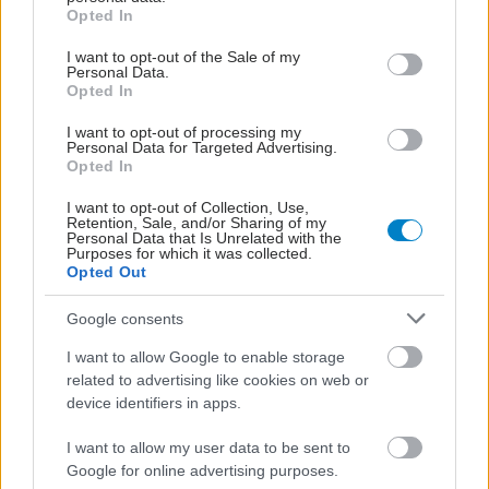
grant or deny consent to Google and its third-party tags to
Opted In
use your data for below specified purposes in below Google
Οι αλλαγές στο σώμα
consent section.
I want to opt-out of the Sale of my
που θεωρούνται
Personal Data.
Opted In
φυσιολογικές με το
πέρασμα του χρόνου
I want to opt-out of processing my
Personal Data for Targeted Advertising.
Opted In
Πώς επηρεάζει τους μυς
I want to opt-out of Collection, Use,
Retention, Sale, and/or Sharing of my
και τα οστά ένα
Personal Data that Is Unrelated with the
συμπλήρωμα
Purposes for which it was collected.
κολλαγόνου;
Opted Out
Google consents
I want to allow Google to enable storage
Πώς επηρεάζει η ψυχική
related to advertising like cookies on web or
υγεία τη σωματική
device identifiers in apps.
I want to allow my user data to be sent to
Google for online advertising purposes.