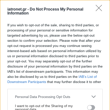
διαταραχής
iatronet.gr -
Do Not Process My Personal
Information
If you wish to opt-out of the sale, sharing to third parties, or
processing of your personal or sensitive information for
Τσίμπησε έντομο το
targeted advertising by us, please use the below opt-out
παιδί μου: είναι απλή
section to confirm your selection. Please note that after your
ενόχληση ή αλλεργική
opt-out request is processed you may continue seeing
αντίδραση;
interest-based ads based on personal information utilized by
us or personal information disclosed to third parties prior to
your opt-out. You may separately opt-out of the further
Οι αλλαγές στο σώμα
disclosure of your personal information by third parties on the
που θεωρούνται
IAB’s list of downstream participants. This information may
φυσιολογικές με το
also be disclosed by us to third parties on the
IAB’s List of
πέρασμα του χρόνου
Downstream Participants
that may further disclose it to other
third parties.
Please note that this website/app uses one or more Google
Personal Data Processing Opt Outs
services and may gather and store information including but
Πώς επηρεάζει τους μυς
not limited to your visit or usage behaviour. You may click to
I want to opt-out of the Sharing of my
και τα οστά ένα
personal data.