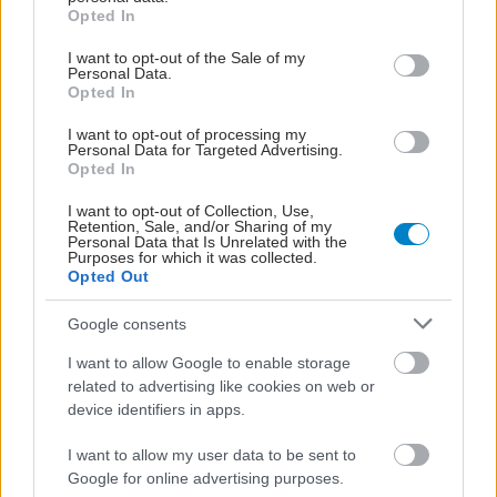
grant or deny consent to Google and its third-party tags to
συμπλήρωμα
Opted In
use your data for below specified purposes in below Google
κολλαγόνου;
consent section.
I want to opt-out of the Sale of my
Personal Data.
Opted In
Πώς επηρεάζει η ψυχική
I want to opt-out of processing my
υγεία τη σωματική
Personal Data for Targeted Advertising.
Opted In
I want to opt-out of Collection, Use,
Retention, Sale, and/or Sharing of my
Personal Data that Is Unrelated with the
Purposes for which it was collected.
Opted Out
Οι αόρατοι άνθρωποι
του φάσματος: Όταν ο
Google consents
αυτισμός γερνάει στην
Ελλάδα
I want to allow Google to enable storage
related to advertising like cookies on web or
device identifiers in apps.
I want to allow my user data to be sent to
Google for online advertising purposes.
ΔΕΙΤΕ ΕΠΙΣΗΣ