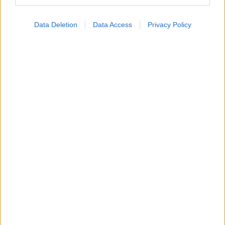
Data Deletion
Data Access
Privacy Policy
Ε.E.Σ: 8 χρήσιμες οδηγίες για την ασφάλεια στο νερό
Ο CEO της GSK στοχεύει σε εξοικονόμηση κόστους
2,5 δισ. δολαρίων από ώριμα προϊόντα, προμήθειες
και αλυσίδα εφοδιασμού