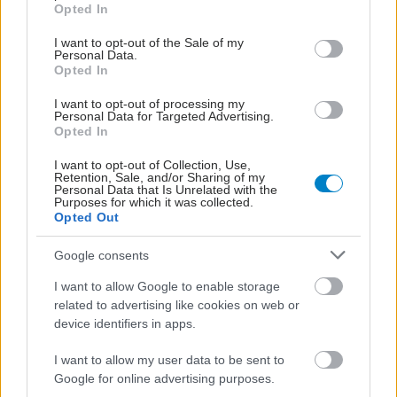
grant or deny consent to Google and its third-party tags to
Opted In
use your data for below specified purposes in below Google
consent section.
I want to opt-out of the Sale of my
Personal Data.
Opted In
ΜΠΕΙΤΕ ΣΤΗ ΣΥΖΗΤΗΣΗ
I want to opt-out of processing my
Personal Data for Targeted Advertising.
Opted In
Loading...
I want to opt-out of Collection, Use,
Retention, Sale, and/or Sharing of my
Personal Data that Is Unrelated with the
Προσθήκη Σχολίου
Purposes for which it was collected.
Opted Out
Google consents
ΣΗΜΕΡΑ ΣΤΟ IATRONET.GR
I want to allow Google to enable storage
related to advertising like cookies on web or
device identifiers in apps.
I want to allow my user data to be sent to
Google for online advertising purposes.