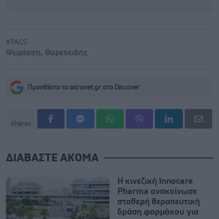
#TAGS
Ψωρίαση
,
Θυρεοειδής
Προσθέστε το iatronet.gr στο Discover
shares
ΔΙΑΒΑΣΤΕ ΑΚΟΜΑ
Η κινεζική Innocare
Pharma ανακοίνωσε
σταθερή θεραπευτική
δράση φαρμάκου για