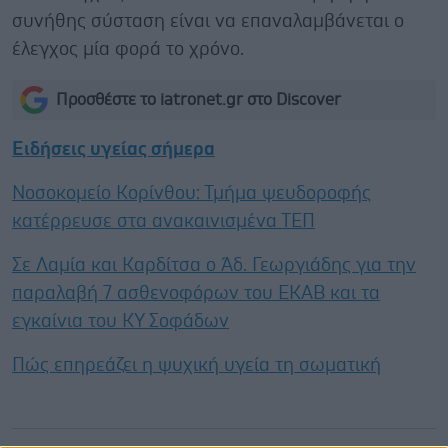
συνήθης σύσταση είναι να επαναλαμβάνεται ο
έλεγχος μία φορά το χρόνο.
Προσθέστε το iatronet.gr στο Discover
Ειδήσεις υγείας σήμερα
Νοσοκομείο Κορίνθου: Τμήμα ψευδοροφής
κατέρρευσε στα ανακαινισμένα ΤΕΠ
Σε Λαμία και Καρδίτσα ο Άδ. Γεωργιάδης για την
παραλαβή 7 ασθενοφόρων του ΕΚΑΒ και τα
εγκαίνια του ΚΥ Σοφάδων
Πώς επηρεάζει η ψυχική υγεία τη σωματική