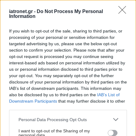
#TAGS
Εκφύλιση ωχράς κηλίδας
iatronet.gr -
Do Not Process My Personal
Information
Προσθέστε το iatronet.gr στο Discover
If you wish to opt-out of the sale, sharing to third parties, or
processing of your personal or sensitive information for
targeted advertising by us, please use the below opt-out
section to confirm your selection. Please note that after your
shares
opt-out request is processed you may continue seeing
interest-based ads based on personal information utilized by
us or personal information disclosed to third parties prior to
ΔΙΑΒΑΣΤΕ ΑΚΟΜΑ
your opt-out. You may separately opt-out of the further
disclosure of your personal information by third parties on the
Νέα θεραπεία για τη
IAB’s list of downstream participants. This information may
νεοαγγειακή ηλικιακή
also be disclosed by us to third parties on the
IAB’s List of
εκφύλιση της ωχράς
Downstream Participants
that may further disclose it to other
κηλίδας
third parties.
Please note that this website/app uses one or more Google
Personal Data Processing Opt Outs
services and may gather and store information including but
not limited to your visit or usage behaviour. You may click to
I want to opt-out of the Sharing of my
Η Samsung Bioepis θα
personal data.