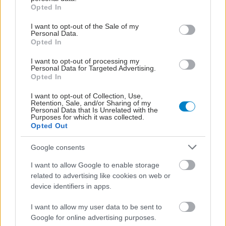
grant or deny consent to Google and its third-party tags to
διανέμει το
Opted In
use your data for below specified purposes in below Google
BYOOVIZ στην Ευρώπη
consent section.
I want to opt-out of the Sale of my
Personal Data.
Opted In
I want to opt-out of processing my
Η εξέλιξη στη θεραπεία
Personal Data for Targeted Advertising.
των παθήσεων του
Opted In
αμφιβληστροειδούς
I want to opt-out of Collection, Use,
Retention, Sale, and/or Sharing of my
Personal Data that Is Unrelated with the
Purposes for which it was collected.
Opted Out
Οι ασθενείς με ψωρίαση
Google consents
κινδυνεύουν από
ηλικιακή εκφύλιση της
I want to allow Google to enable storage
ωχράς κηλίδας
related to advertising like cookies on web or
device identifiers in apps.
I want to allow my user data to be sent to
Ενημέρωση ΕΟΦ: Έως
Google for online advertising purposes.
το τέλος του 2026 η