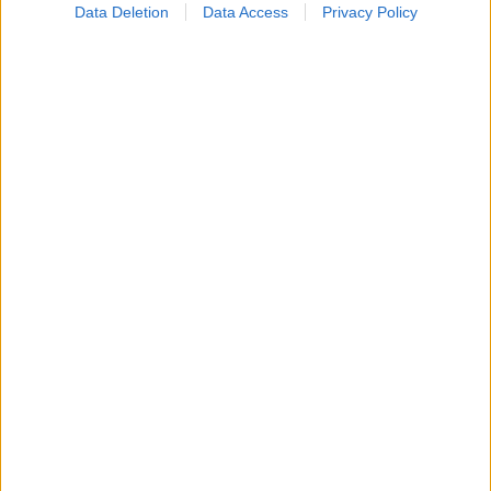
Data Deletion
Data Access
Privacy Policy
Δίαιτα vegan χαμηλών λιπαρών βοηθά στην απώλεια
βάρους χωρίς να μειώνεται η ποσότητα του φαγητού
[μελέτη]