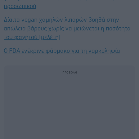
προσωπικού
Δίαιτα vegan χαμηλών λιπαρών βοηθά στην
απώλεια βάρους χωρίς να μειώνεται η ποσότητα
του φαγητού [μελέτη]
Ο FDA ενέκρινε φάρμακο για τη ναρκοληψία