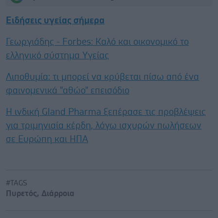
Ειδήσεις υγείας σήμερα
Γεωργιάδης - Forbes: Καλό και οικονομικό το
ελληνικό σύστημα Υγείας
Λιποθυμία: τι μπορεί να κρύβεται πίσω από ένα
φαινομενικά "αθώο" επεισόδιο
Η ινδική Gland Pharma ξεπέρασε τις προβλέψεις
για τριμηνιαία κέρδη, λόγω ισχυρών πωλήσεων
σε Ευρώπη και ΗΠΑ
#TAGS
Πυρετός
,
Διάρροια