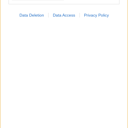
Loading...
Data Deletion
Data Access
Privacy Policy
Προσθήκη Σχολίου
ΣΗΜΕΡΑ ΣΤΟ IATRONET.GR