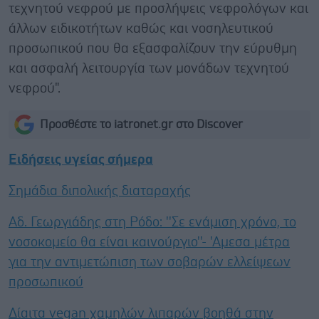
τεχνητού νεφρού με προσλήψεις νεφρολόγων και
άλλων ειδικοτήτων καθώς και νοσηλευτικού
προσωπικού που θα εξασφαλίζουν την εύρυθμη
και ασφαλή λειτουργία των μονάδων τεχνητού
νεφρού".
Προσθέστε το iatronet.gr στο Discover
Ειδήσεις υγείας σήμερα
Σημάδια διπολικής διαταραχής
Αδ. Γεωργιάδης στη Ρόδο: ''Σε ενάμιση χρόνο, το
νοσοκομείο θα είναι καινούργιο''- 'Αμεσα μέτρα
για την αντιμετώπιση των σοβαρών ελλείψεων
προσωπικού
Δίαιτα vegan χαμηλών λιπαρών βοηθά στην