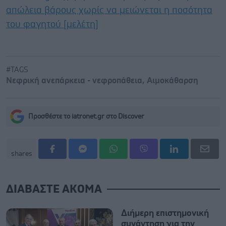
απώλεια βάρους χωρίς να μειώνεται η ποσότητα
του φαγητού [μελέτη]
#TAGS
Νεφρική ανεπάρκεια - νεφροπάθεια
,
Αιμοκάθαρση
Προσθέστε το iatronet.gr στο Discover
shares
ΔΙΑΒΑΣΤΕ ΑΚΟΜΑ
Διήμερη επιστημονική
συνάντηση για την