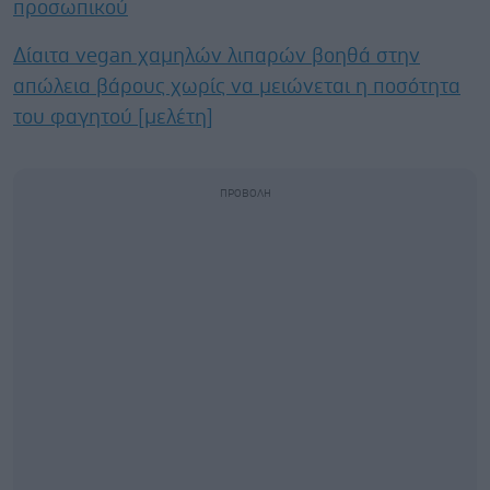
προσωπικού
Δίαιτα vegan χαμηλών λιπαρών βοηθά στην
απώλεια βάρους χωρίς να μειώνεται η ποσότητα
του φαγητού [μελέτη]