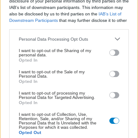
disclosure of your personal information by third parties on the
IAB’s list of downstream participants. This information may
also be disclosed by us to third parties on the
IAB’s List of
Downstream Participants
that may further disclose it to other
third parties.
Please note that this website/app uses one or more Google
Personal Data Processing Opt Outs
services and may gather and store information including but
not limited to your visit or usage behaviour. You may click to
I want to opt-out of the Sharing of my
personal data.
grant or deny consent to Google and its third-party tags to
Opted In
use your data for below specified purposes in below Google
consent section.
I want to opt-out of the Sale of my
Personal Data.
Opted In
I want to opt-out of processing my
Personal Data for Targeted Advertising.
Opted In
I want to opt-out of Collection, Use,
Retention, Sale, and/or Sharing of my
Personal Data that Is Unrelated with the
Purposes for which it was collected.
Opted Out