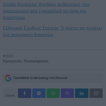
Σκύλοι θεραπείας βοηθούν ανθρώπους που
αναρρώνουν από εγκεφαλικό να είναι πιο
δραστήριοι
Ελληνικός Ερυθρός Σταυρός: Τι πρέπει να περιέχει
ένα φαρμακείο διακοπών
#TAGS
Ημικρανία
,
Πονοκέφαλος
Προσθέστε το iatronet.gr στο Discover
shares