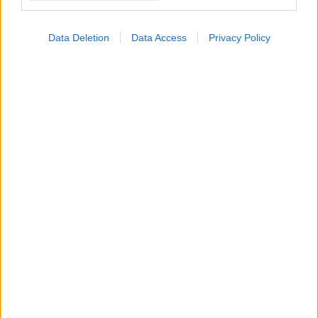
Data Deletion
Data Access
Privacy Policy
ΜΠΕΙΤΕ ΣΤΗ ΣΥΖΗΤΗΣΗ
Loading...
Προσθήκη Σχολίου