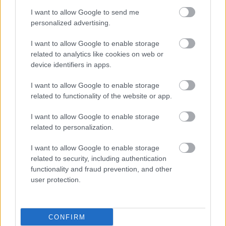
νοσούν.
I want to allow Google to send me
personalized advertising.
Μεταμόσχευση πνευμόνων
I want to allow Google to enable storage
Για τους ασθενείς που δεν είναι επιλέξιμοι για
related to analytics like cookies on web or
κάποια καινοτόμα θεραπεία λόγω των σπάνιων
device identifiers in apps.
γονιδιακών μεταλλάξεων τους ή δεν έχουν τα
I want to allow Google to enable storage
αναμενόμενα αποτελέσματα από τις θεραπείες και
related to functionality of the website or app.
βρίσκονται στα τελικά στάδια αναπνευστικής
ανεπάρκειας, μοναδική λύση επιβίωσης είναι η
I want to allow Google to enable storage
related to personalization.
μεταμόσχευση πνευμόνων, εφόσον εγκριθεί η
ένταξή τους στη λίστα μεταμόσχευσης και βρεθεί
I want to allow Google to enable storage
related to security, including authentication
εγκαίρως το κατάλληλο μόσχευμα, μέσα από
functionality and fraud prevention, and other
χρονοβόρες διαδικασίες.
user protection.
Έως και το 2014 δεν υπήρχε στη χώρα μας
οργανωμένη διαδικασία για τις μεταμοσχεύσεις
CONFIRM
πνευμόνων.