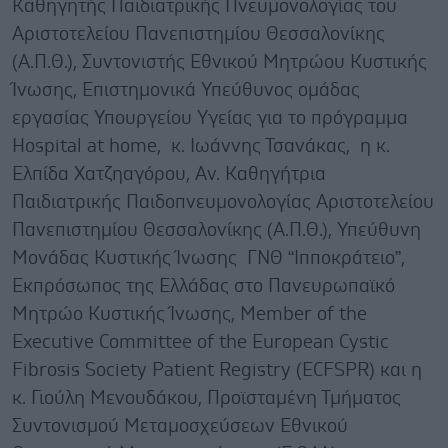
Καθηγητής Παιδιατρικής Πνευμονολογίας του
Αριστοτελείου Πανεπιστημίου Θεσσαλονίκης
(Α.Π.Θ.), Συντονιστής Εθνικού Μητρώου Κυστικής
Ίνωσης, Επιστημονικά Υπεύθυνος ομάδας
εργασίας Υπουργείου Υγείας για το πρόγραμμα
Hospital at home, κ. Ιωάννης Τσανάκας, η κ.
Ελπίδα Χατζηαγόρου, Αν. Καθηγήτρια
Παιδιατρικής Παιδοπνευμονολογίας Αριστοτελείου
Πανεπιστημίου Θεσσαλονίκης (Α.Π.Θ.), Υπεύθυνη
Μονάδας Κυστικής Ίνωσης ΓΝΘ “Ιπποκράτειο”,
Εκπρόσωπος της Ελλάδας στο Πανευρωπαϊκό
Μητρώο Κυστικής Ίνωσης, Member of the
Executive Committee of the European Cystic
Fibrosis Society Patient Registry (ECFSPR) και η
κ. Γιούλη Μενουδάκου, Προϊσταμένη Τμήματος
Συντονισμού Μεταμοσχεύσεων Εθνικού