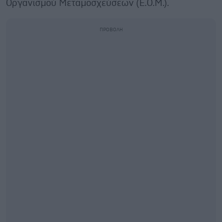
Οργανισμού Μεταμοσχεύσεων (Ε.Ο.Μ.).