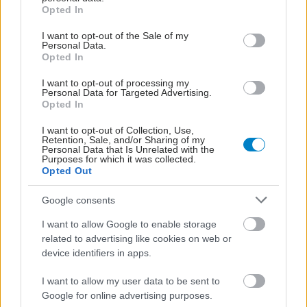
grant or deny consent to Google and its third-party tags to
πάσχει από τη νόσο, 50% να είναι φορέας και
Opted In
use your data for below specified purposes in below Google
25% να μην φέρει καν το γονίδιο.
consent section.
I want to opt-out of the Sale of my
Από έναν γονέα που δεν φέρει καθόλου το
Personal Data.
Opted In
γονίδιο και ένα γονέα φορέα, δεν υπάρχει
πιθανότητα γέννησης παιδιού που να πάσχει
I want to opt-out of processing my
Personal Data for Targeted Advertising.
από την νόσο, αλλά κατά 50% κάθε παιδί είναι
Opted In
πιθανό να είναι φορέας.
I want to opt-out of Collection, Use,
Retention, Sale, and/or Sharing of my
Από ένα γονέα ασθενή και ένα γονέα φορέα,
Personal Data that Is Unrelated with the
Purposes for which it was collected.
κάθε παιδί έχει πιθανότητα 50% να πάσχει
Opted Out
από τη νόσο και 50% πιθανότητα να είναι
φορέας.
Google consents
Από έναν γονέα ασθενή και ένα γονέα που
I want to allow Google to enable storage
δεν φέρει καθόλου το γονίδιο, όλα τα παιδιά
related to advertising like cookies on web or
device identifiers in apps.
θα είναι φορείς.
Τέλος, δύο γονείς ασθενείς προφανώς
I want to allow my user data to be sent to
μπορούν να κάνουν μόνο παιδιά που θα
Google for online advertising purposes.