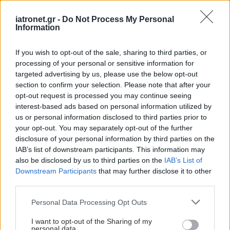
Αθήνα (Σισμανόγλειο) για 300 ασθενείς και στη
Θεσσαλονίκη (Νοσοκομείο Παπανικολάου) για
iatronet.gr -
Do Not Process My Personal
Information
πάνω από 70 ακόμη ασθενείς να χρήζουν άμεσης
στελέχωσης.
If you wish to opt-out of the sale, sharing to third parties, or
processing of your personal or sensitive information for
Όπως αναφέρεται, σημαντικό ρόλο στην
targeted advertising by us, please use the below opt-out
αποσυμφόρηση των Κέντρων θα έχει η κατ΄οίκον
section to confirm your selection. Please note that after your
opt-out request is processed you may continue seeing
νοσηλεία των ασθενών με την ένταξή τους στο
interest-based ads based on personal information utilized by
νέο πρόγραμμα κατ’ οίκον νοσηλείας του
us or personal information disclosed to third parties prior to
Υπουργείου Υγείας Hospital at Home.
your opt-out. You may separately opt-out of the further
disclosure of your personal information by third parties on the
IAB’s list of downstream participants. This information may
Η εμφάνιση της νόσου
also be disclosed by us to third parties on the
IAB’s List of
Οι πιθανότητες εμφάνισης της νόσου για κάθε
Downstream Participants
that may further disclose it to other
third parties.
παιδί καθορίζονται από τον κανόνα του Mendel:
Please note that this website/app uses one or more Google
Personal Data Processing Opt Outs
Στη συνήθη περίπτωση δύο γονέων-φορέων,
services and may gather and store information including but
για κάθε παιδί υπάρχει πιθανότητα 25% να
not limited to your visit or usage behaviour. You may click to
I want to opt-out of the Sharing of my
personal data.