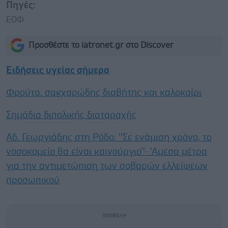
Πηγές:
EOΦ
Προσθέστε το iatronet.gr στο Discover
Ειδήσεις υγείας σήμερα
Φρούτα, σακχαρώδης διαβήτης και καλοκαίρι
Σημάδια διπολικής διαταραχής
Αδ. Γεωργιάδης στη Ρόδο: ''Σε ενάμιση χρόνο, το
νοσοκομείο θα είναι καινούργιο''- 'Αμεσα μέτρα
για την αντιμετώπιση των σοβαρών ελλείψεων
προσωπικού