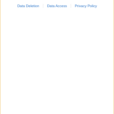
Σημάδια διπολικής διαταραχής
Data Deletion
Data Access
Privacy Policy
Φυτικές ίνες και οι μορφές τους