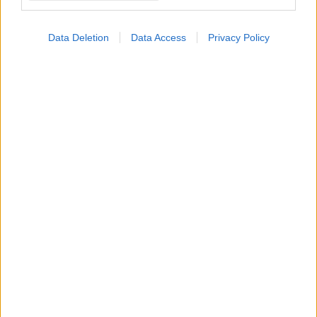
Data Deletion
Data Access
Privacy Policy
Φυτικές ίνες και οι μορφές τους