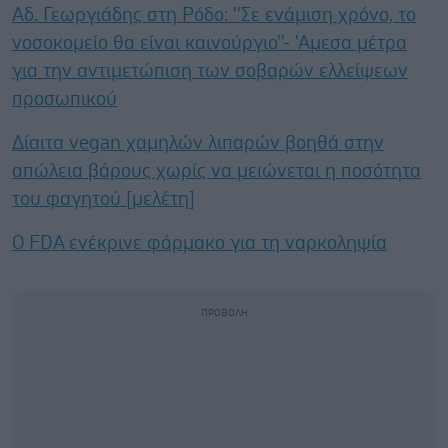
Αδ. Γεωργιάδης στη Ρόδο: ''Σε ενάμιση χρόνο, το
νοσοκομείο θα είναι καινούργιο''- 'Αμεσα μέτρα
για την αντιμετώπιση των σοβαρών ελλείψεων
προσωπικού
Δίαιτα vegan χαμηλών λιπαρών βοηθά στην
απώλεια βάρους χωρίς να μειώνεται η ποσότητα
του φαγητού [μελέτη]
Ο FDA ενέκρινε φάρμακο για τη ναρκοληψία