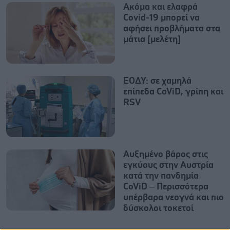
Ακόμα και ελαφρά
Covid-19 μπορεί να
αφήσει προβλήματα στα
μάτια [μελέτη]
ΕΟΔΥ: σε χαμηλά
επίπεδα CoViD, γρίπη και
RSV
Αυξημένο βάρος στις
εγκύους στην Αυστρία
κατά την πανδημία
CoViD – Περισσότερα
υπέρβαρα νεογνά και πιο
δύσκολoι τοκετοί