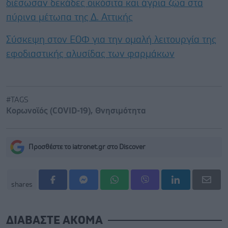
διέσωσαν δεκάδες οικόσιτα και άγρια ζώα στα
πύρινα μέτωπα της Δ. Αττικής
Σύσκεψη στον ΕΟΦ για την ομαλή λειτουργία της
εφοδιαστικής αλυσίδας των φαρμάκων
#TAGS
Κορωνοϊός (COVID-19)
,
Θνησιμότητα
Προσθέστε το iatronet.gr στο Discover
shares
ΔΙΑΒΑΣΤΕ ΑΚΟΜΑ