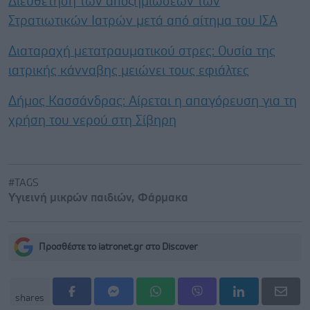
Διευθέτηση των αποζημιώσεων των
Στρατιωτικών Ιατρών μετά από αίτημα του ΙΣΑ
Διαταραχή μετατραυματικού στρες: Ουσία της
ιατρικής κάνναβης μειώνει τους εφιάλτες
Δήμος Κασσάνδρας: Αίρεται η απαγόρευση για τη
χρήση του νερού στη Σίβηρη
#TAGS
Υγιεινή μικρών παιδιών
,
Φάρμακα
Προσθέστε το iatronet.gr στο Discover
shares