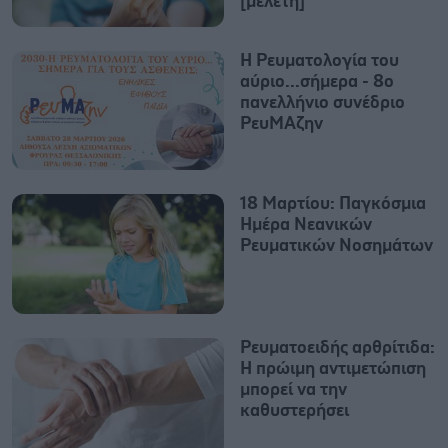
[μελέτη]
Η Ρευματολογία του
αύριο...σήμερα - 8ο
πανελλήνιο συνέδριο
ΡευΜΑζην
18 Μαρτίου: Παγκόσμια
Ημέρα Νεανικών
Ρευματικών Νοσημάτων
Ρευματοειδής αρθρίτιδα:
Η πρώιμη αντιμετώπιση
μπορεί να την
καθυστερήσει