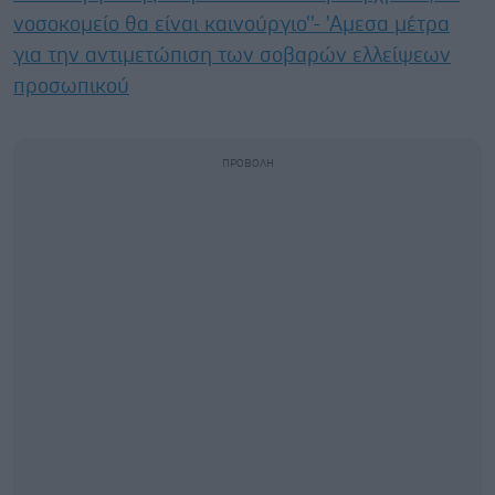
νοσοκομείο θα είναι καινούργιο''- 'Αμεσα μέτρα
για την αντιμετώπιση των σοβαρών ελλείψεων
προσωπικού