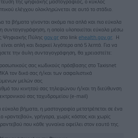
τευση της ψηφιακής μαστογραφίας, ο κύκλος
τικού ελέγχου ολοκληρώνεται σε αυτό το στάδιο.
α τα βήματα γίνονται ακόμα πιο απλά και πιο εύκολα
λη συνταγογράφηση, η οποία υλοποιείται εύκολα μέσω
ας Ψηφιακής Πύλης
gov.gr
στο link
ehealth.gov.gr
. Η
 είναι απλή και διαρκεί λιγότερο από 5 λεπτά. Για να
ήσετε την άυλη συνταγογράφηση, θα χρειαστείτε:
προσωπικούς σας κωδικούς πρόσβασης στο Taxisnet
ΚΑ τον δικό σας ή/και των ασφαλιστικά
ώμενων μελών σας
ιθμό του κινητού σας τηλεφώνου ή/και τη διεύθυνση
εκτρονικού σας ταχυδρομείου (e-mail)
α εύκολα βήματα, η μαστογραφία μετατρέπεται σε ένα
ιο «ραντεβού», γρήγορα, χωρίς κόστος και χωρίς
ραντεβού που κάθε γυναίκα οφείλει στον εαυτό της.