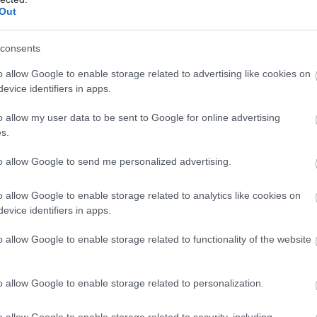
ε συνεργαζόμενο κέντρο της περιοχής τους (δημόσιο
Out
) και να κλείσουν το ραντεβού τους για την εξέταση,
ία οικονομική επιβάρυνση. Τα συνεργαζόμενα κέντρα
consents
μματος ανά περιοχή, βρίσκονται στο σημείο
o allow Google to enable storage related to advertising like cookies on
όμενα Κέντρα Διενέργειας Εξετάσεων» στον ιστότοπο
evice identifiers in apps.
άμματος,
mastografia.gov.gr
.
o allow my user data to be sent to Google for online advertising
όβλεψη και για τις γυναίκες που ζουν σε
s.
μένες περιοχές και δεν έχουν τη δυνατότητα
σε διαγνωστικά κέντρα. Ήδη από τις αρχές Μαρτίου,
to allow Google to send me personalized advertising.
νάδες θα επισκέπτονται δυσπρόσιτες περιοχές με
α γυναίκα δικαιούχος να μην ταλαιπωρηθεί για να
o allow Google to enable storage related to analytics like cookies on
μαστογραφία της.
evice identifiers in apps.
o allow Google to enable storage related to functionality of the website
ολοκλήρωση της εξέτασης της ψηφιακής
o allow Google to enable storage related to personalization.
ας, εκδίδεται η γνωμάτευση από τον ειδικό της
είας (Δημόσια ή Ιδιωτική) στην οποία διενεργήθηκε
o allow Google to enable storage related to security, including