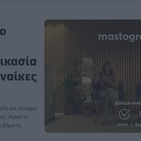
ο
δικασία
υναίκες
κολη και συνάμα
ς. Αρκεί οι
α βήματα.