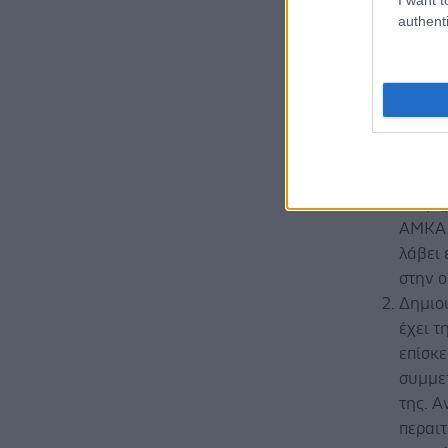
η εξέταση.
authenti
ολοκληρώνε
Βήμα 4ο μ
Σε περίπτω
ιατρό, τότ
Η γυνα
υπερη
ΑΜΚΑ 
λάβει
στην ο
Δημιο
έχει τ
επίσκε
συμμε
της. Α
περαιτ