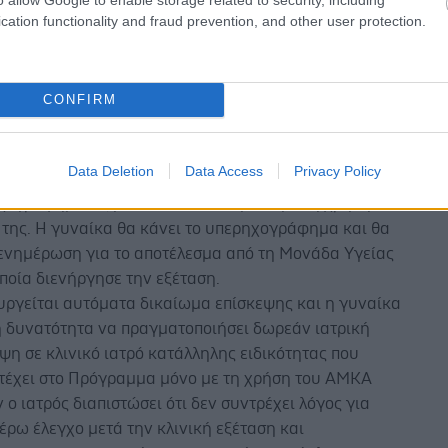
 Σε περίπτωση μη ανίχνευσης ευρήματος,
cation functionality and fraud prevention, and other user protection.
ται ο προληπτικός έλεγχος.
όνο σε περίπτωση ευρήματος
CONFIRM
ση που ο ειδικός συστήσει κλινική εξέταση από ειδικό
ε ακολουθείται η εξής διαδικασία:
Data Deletion
Data Access
Privacy Policy
ίκα παραπέμπεται για τη διενέργεια δωρεάν
χογραφήματος μαστού, και πάλι μόνο με τη χρήση του
της. Η γυναίκα θα κάνει το υπερηχογράφημα και θα
 ενημέρωση για το αποτέλεσμα από τη Μονάδα Υγείας
ποία διενήργησε την εξέταση.
υργείται αυτόματα δικαίωμα επίσκεψης και η γυναίκα
η δυνατότητα να πραγματοποιήσει δωρεάν ιατρική
ψη σε κλινικό ιατρό κατάλληλης ειδικότητας που
τέχει στο Πρόγραμμα μόνο με τη χρήση του ΑΜΚΑ
ν ο ιατρός διαπιστώσει ότι δεν συντρέχει λόγος για
έρω έλεγχο μετά την κλινική εξέταση και