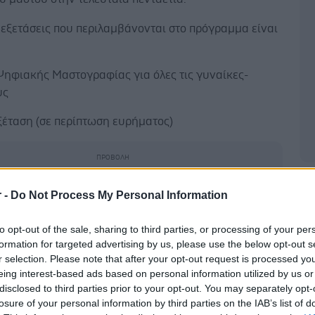
 εξετάσεις που περιλαμβάνονται στο πρόγραμμα είναι
Ψηφιακής Μαστογραφίας για όλες τις γυναίκες-
υς
ξέταση (σε περίπτωση ευρήματος)
Δ
r -
Do Not Process My Personal Information
ράφημα (σε περίπτωση ευρήματος ή ανάγκης
 διερεύνησης)
to opt-out of the sale, sharing to third parties, or processing of your per
formation for targeted advertising by us, please use the below opt-out s
για μια διαδικασία που είναι εύκολη και συνάμα πολύ
r selection. Please note that after your opt-out request is processed y
ωρίς αναμονές και αναβολές. Αρκεί οι γυναίκες
eing interest-based ads based on personal information utilized by us or
ι να ακολουθήσουν τα εξής τρία βήματα που μπορούν
disclosed to third parties prior to your opt-out. You may separately opt-
ιο αναλυτικά στο
mastografia.gov.gr
:
losure of your personal information by third parties on the IAB’s list of