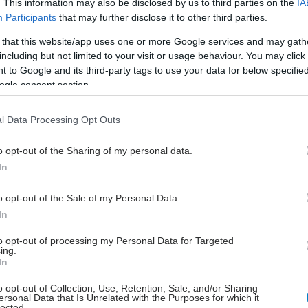
. This information may also be disclosed by us to third parties on the
IA
Participants
that may further disclose it to other third parties.
ς-δικαιούχοι ηλικίας 50-69 ετών που έχουν
 that this website/app uses one or more Google services and may gath
including but not limited to your visit or usage behaviour. You may click 
ήσει την άυλη συνταγογράφηση, θα λάβουν το άυλο
 to Google and its third-party tags to use your data for below specifi
ικό για την εξέταση ψηφιακής μαστογραφίας με
ogle consent section.
MS) στο κινητό τους τηλέφωνο ή μήνυμα
ού ταχυδρομείου (email).
l Data Processing Opt Outs
ίκες δικαιούχοι δεν έχουν ενεργοποιήσει την άυλη
o opt-out of the Sharing of my personal data.
άφηση, μπορούν να κλείσουν το ραντεβού τους στα
In
μενα Κέντρα που θα βρουν στο
mastografia.gov.gr
τον ΑΜΚΑ τους.
o opt-out of the Sale of my Personal Data.
In
to opt-out of processing my Personal Data for Targeted
ing.
In
o opt-out of Collection, Use, Retention, Sale, and/or Sharing
απεμπτικό- άυλο ή μη- μπορούν να απευθυνθούν σε
ersonal Data that Is Unrelated with the Purposes for which it
lected.