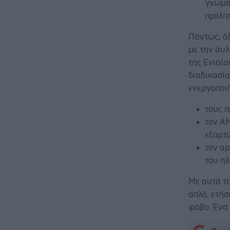
γνωμά
προληπ
Πάντως, όλ
με την άυ
της Ενιαί
διαδικασία
ενεργοποι
τους 
τον ΑΜ
εξαρτ
τον αρ
του ηλ
Με αυτά τ
απλό, ετήσ
φόβο. Ένα 