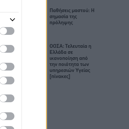
Παθήσεις μαστού: Η
σημασία της
πρόληψης
ΟΟΣΑ: Τελευταία η
Ελλάδα σε
ικανοποίηση από
την ποιότητα των
υπηρεσιών Υγείας
[πίνακες]