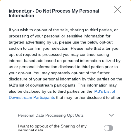
στη διπολική διαταραχή
iatronet.gr -
Do Not Process My Personal
Information
If you wish to opt-out of the sale, sharing to third parties, or
Η Διπολική Διαταραχή
processing of your personal or sensitive information for
σε μία σελίδα
targeted advertising by us, please use the below opt-out
section to confirm your selection. Please note that after your
opt-out request is processed you may continue seeing
interest-based ads based on personal information utilized by
us or personal information disclosed to third parties prior to
your opt-out. You may separately opt-out of the further
Διπολική διαταραχή:
disclosure of your personal information by third parties on the
Φορετός αισθητήρας θα
IAB’s list of downstream participants. This information may
παρακολουθεί τα
also be disclosed by us to third parties on the
IAB’s List of
επίπεδα λιθίου
Downstream Participants
that may further disclose it to other
third parties.
Please note that this website/app uses one or more Google
Personal Data Processing Opt Outs
Αυξημένος κίνδυνος
services and may gather and store information including but
ψυχοπαθολογίας σε
not limited to your visit or usage behaviour. You may click to
I want to opt-out of the Sharing of my
παιδιά γονέων με
personal data.