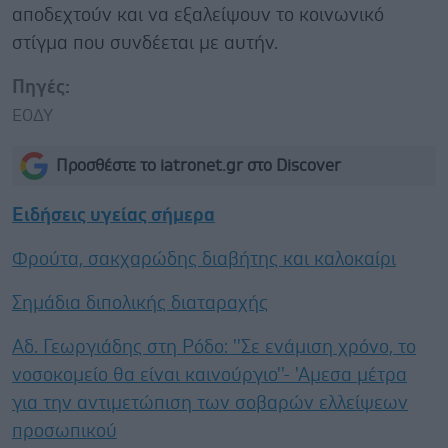
αποδεχτούν και να εξαλείψουν το κοινωνικό
στίγμα που συνδέεται με αυτήν.
Πηγές:
ΕΟΔΥ
Προσθέστε το iatronet.gr στο Discover
Ειδήσεις υγείας σήμερα
Φρούτα, σακχαρώδης διαβήτης και καλοκαίρι
Σημάδια διπολικής διαταραχής
Αδ. Γεωργιάδης στη Ρόδο: ''Σε ενάμιση χρόνο, το
νοσοκομείο θα είναι καινούργιο''- 'Αμεσα μέτρα
για την αντιμετώπιση των σοβαρών ελλείψεων
προσωπικού