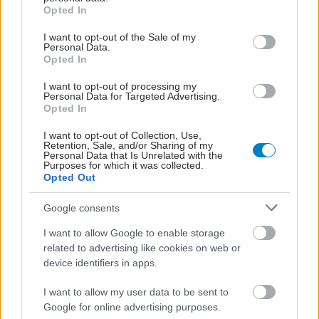
Η ημικρανία με αύρα
grant or deny consent to Google and its third-party tags to
Opted In
συνδέεται με αυξημένο
use your data for below specified purposes in below Google
κίνδυνο εγκεφαλικού
consent section.
I want to opt-out of the Sale of my
επεισοδίου στους
Personal Data.
Opted In
μεσήλικες [μελέτη]
I want to opt-out of processing my
Personal Data for Targeted Advertising.
Opted In
I want to opt-out of Collection, Use,
ΔΕΙΤΕ ΕΠΙΣΗΣ
Retention, Sale, and/or Sharing of my
Personal Data that Is Unrelated with the
Purposes for which it was collected.
Opted Out
Google consents
I want to allow Google to enable storage
related to advertising like cookies on web or
device identifiers in apps.
I want to allow my user data to be sent to
Google for online advertising purposes.