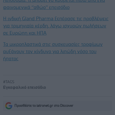
Λιποθυμία: τι μπορεί να κρύβεται πίσω από ένα
φαινομενικά ‘’αθώο’’ επεισόδιο
Η ινδική Gland Pharma ξεπέρασε τις προβλέψεις
για τριμηνιαία κέρδη, λόγω ισχυρών πωλήσεων
σε Ευρώπη και ΗΠΑ
Τα μικροπλαστικά στις συσκευασίες τροφίμων
αυξάνουν τον κίνδυνο για λιπώδη νόσο του
ήπατος
#TAGS
Εγκεφαλικό επεισόδιο
Προσθέστε το iatronet.gr στο Discover