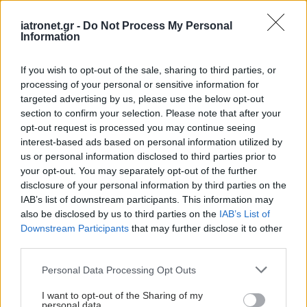
Κολπική μαρμαρυγή:
iatronet.gr -
Do Not Process My Personal
Έγκαιρη αναγνώριση και
Information
αποφυγή εγκεφαλικού
If you wish to opt-out of the sale, sharing to third parties, or
processing of your personal or sensitive information for
targeted advertising by us, please use the below opt-out
Καρδιαγγειακά: Γιατί
section to confirm your selection. Please note that after your
ορισμένες αθηρωματικές
opt-out request is processed you may continue seeing
πλάκες γίνονται
interest-based ads based on personal information utilized by
επικίνδυνες
us or personal information disclosed to third parties prior to
your opt-out. You may separately opt-out of the further
disclosure of your personal information by third parties on the
IAB’s list of downstream participants. This information may
Η θρομβεκτομή μπορεί
also be disclosed by us to third parties on the
IAB’s List of
να είναι αποτελεσματική
Downstream Participants
that may further disclose it to other
και σε αποφράξεις
third parties.
μεσαίων εγκεφαλικών
Please note that this website/app uses one or more Google
αρτηριών (Μελέτη)
Personal Data Processing Opt Outs
services and may gather and store information including but
not limited to your visit or usage behaviour. You may click to
I want to opt-out of the Sharing of my
personal data.