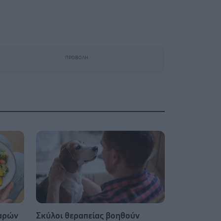
παρών
Σκύλοι θεραπείας βοηθούν