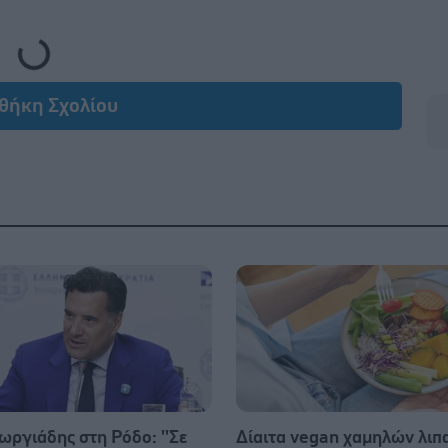
Loading...
θήκη Σχολίου
ωργιάδης στη Ρόδο: ''Σε
Δίαιτα vegan χαμηλών λι