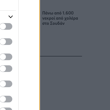
Πάνω από 1.600
νεκροί από χολέρα
στο Σουδάν