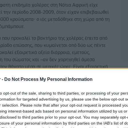
φατη επιδημία χολέρας στη Νότια Αφρική είχε
ί την περίοδο 2008-2009, όταν είχαν επιβεβαιωθεί
.000 κρούσματα· ο ιός μεταδόθηκε στη χώρα από τη
Ζιμπάμπουε.
 που προκαλεί το βακτήριο της χολέρας έπειτα από
ρίοδο επώασης, που κυμαίνεται από δύο ως πέντε
οκαλεί εξαιρετικά οξεία διάρροια, εμετούς,
 του σώματος και –αν δεν χορηγηθεί άμεσα
τον θάνατο μέσα σε μερικές ώρες. Είναι εξαιρετικά
Δ
 για τα μικρά παιδιά.
r -
Do Not Process My Personal Information
to opt-out of the sale, sharing to third parties, or processing of your per
formation for targeted advertising by us, please use the below opt-out s
r selection. Please note that after your opt-out request is processed y
eing interest-based ads based on personal information utilized by us or
ΠΕ
disclosed to third parties prior to your opt-out. You may separately opt-
losure of your personal information by third parties on the IAB’s list of
έστε το iatronet.gr στο Discover