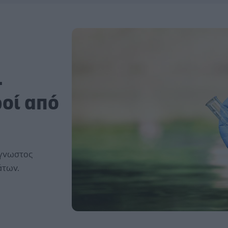
.
οί από
Άγνωστος
άτων.