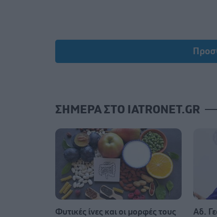
Προσ
ΣΗΜΕΡΑ ΣΤΟ IATRONET.GR
Φυτικές ίνες και οι μορφές τους
Αδ. Γε