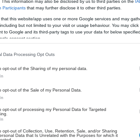
. This information may also be disclosed by us to third parties on the
IA
Participants
that may further disclose it to other third parties.
υγείας σήμερα
 that this website/app uses one or more Google services and may gath
including but not limited to your visit or usage behaviour. You may click 
άδης στη Ρόδο: ''Σε ενάμιση χρόνο, το νοσοκομείο θα
 to Google and its third-party tags to use your data for below specifi
ούργιο''- 'Αμεσα μέτρα για την αντιμετώπιση των
ogle consent section.
λλείψεων προσωπικού
l Data Processing Opt Outs
gan χαμηλών λιπαρών βοηθά στην απώλεια βάρους
ειώνεται η ποσότητα του φαγητού [μελέτη]
o opt-out of the Sharing of my personal data.
κρινε φάρμακο για τη ναρκοληψία
In
o opt-out of the Sale of my Personal Data.
In
to opt-out of processing my Personal Data for Targeted
ing.
In
o opt-out of Collection, Use, Retention, Sale, and/or Sharing
ersonal Data that Is Unrelated with the Purposes for which it
hares
lected.