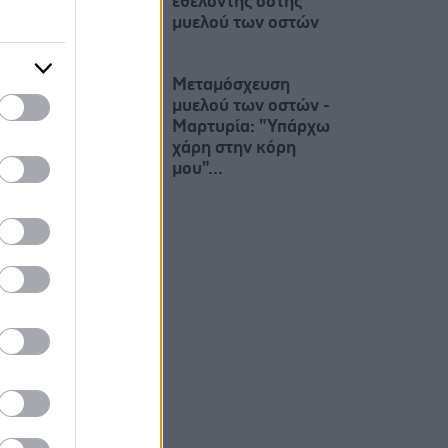
εθελοντής δότης
μυελού των οστών
Μεταμόσχευση
μυελού των οστών -
Μαρτυρία: "Υπάρχω
χάρη στην κόρη
μου"...