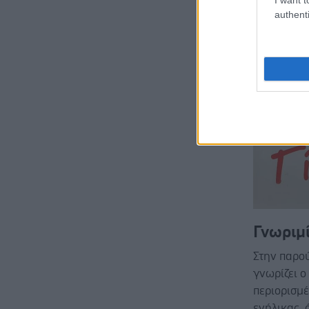
authenti
Γνωριμί
Στην παρού
γνωρίζει ο
περιορισμέ
ενήλικας, ό