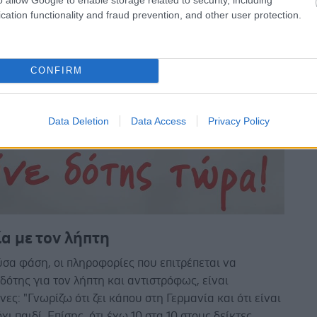
cation functionality and fraud prevention, and other user protection.
CONFIRM
Data Deletion
Data Access
Privacy Policy
α με τον λήπτη
σα φάση, οι πληροφορίες που επιτρέπεται να
 δότης για τον λήπτη και αντιστρόφως, είναι
νες: "Γνωρίζω ότι ζει κάπου στη Γερμανία και ότι είναι
χι παιδί. Επίσης, ότι έχω 10 στα 10 στους δείκτες