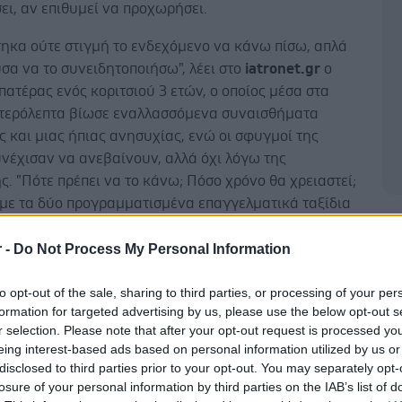
ι, αν επιθυμεί να προχωρήσει.
τηκα ούτε στιγμή το ενδεχόμενο να κάνω πίσω, απλά
α να το συνειδητοποιήσω", λέει στο
iatronet
.
gr
ο
πατέρας ενός κοριτσιού 3 ετών, ο οποίος μέσα στα
τερόλεπτα βίωσε εναλλασσόμενα συναισθήματα
 και μιας ήπιας ανησυχίας, ενώ οι σφυγμοί της
νέχισαν να ανεβαίνουν, αλλά όχι λόγω της
. "Πότε πρέπει να το κάνω; Πόσο χρόνο θα χρειαστεί;
ι με τα δύο προγραμματισμένα επαγγελματικά ταξίδια
λες υποχρεώσεις μου;", ήταν οι στιγμιαίες πρώτες
Δ
ρήγορα, αυτές υποχώρησαν και επικράτησε το
r -
Do Not Process My Personal Information
ης βαριάς ευθύνης. Η ζωή ενός ανθρώπου εξαρτάται
to opt-out of the sale, sharing to third parties, or processing of your per
ή του βούληση και όλα τα άλλα μπαίνουν σε δεύτερη
formation for targeted advertising by us, please use the below opt-out s
r selection. Please note that after your opt-out request is processed y
eing interest-based ads based on personal information utilized by us or
disclosed to third parties prior to your opt-out. You may separately opt-
losure of your personal information by third parties on the IAB’s list of