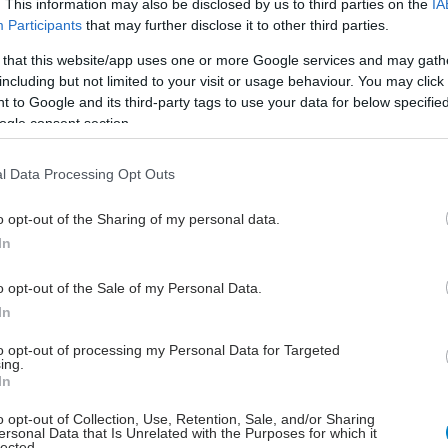
. This information may also be disclosed by us to third parties on the
IA
Participants
that may further disclose it to other third parties.
 that this website/app uses one or more Google services and may gath
including but not limited to your visit or usage behaviour. You may click 
 to Google and its third-party tags to use your data for below specifi
ogle consent section.
l Data Processing Opt Outs
αι ο τυχερός
o opt-out of the Sharing of my personal data.
θεωρεί τον εαυτό του τυχερό που «επιλέχτηκε» μέσω
In
ότητας ως ο κατάλληλος για να του σώσει τη ζωή,
 χιλιάδες δείγματα από όλο τον κόσμο. "Μου είπαν
o opt-out of the Sale of my Personal Data.
υγκεκριμένη περίπτωση η πιθανότητα συμβατότητας
In
ος 10.000, ενώ σε άλλες είναι ακόμη μικρότερη", λέει
to opt-out of processing my Personal Data for Targeted
εται τα συναισθήματά του: "Δάκρυσα όταν το έμαθα,
ing.
ράφεται το συναίσθημα, νιώθω ευλογημένος. Όταν
In
η ζωή κάποιου από το ναι ή το όχι σου, είσαι ένας
o opt-out of Collection, Use, Retention, Sale, and/or Sharing
ς".
ersonal Data that Is Unrelated with the Purposes for which it
lected.