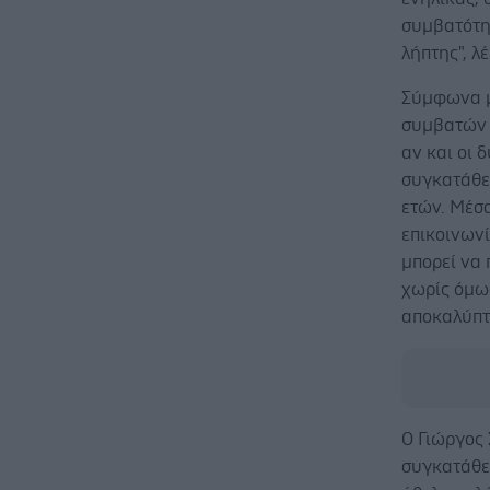
συμβατότητ
λήπτης", λ
Σύμφωνα μ
συμβατών 
αν και οι 
συγκατάθεσ
ετών. Μέσα
επικοινωνί
μπορεί να 
χωρίς όμω
αποκαλύπτ
Ο Γιώργος 
συγκατάθεσ