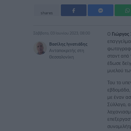
shares
Σάββατο, 03 Ιουνίου 2023, 08:00
Ο
Γιώργος 
επαγγελμα
Βασίλης Ιγνατιάδης
φωτογραφί
Ανταποκριτής στη
σταντ από 
Θεσσαλονίκη
έδωσε δεί
μυελού των
Του το υπ
εβδομάδα,
με έναν ασ
Σύλλογο, 
λαχανιασμ
επεξεργασ
συνομιλήτρ