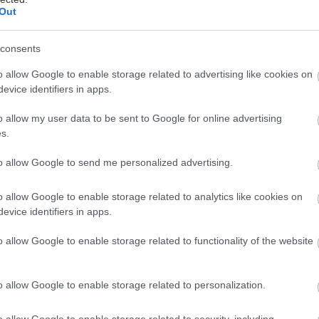
Out
consents
ς δεν αποδέχεται τον χαρακτηρισμό «ήρωας» που του
o allow Google to enable storage related to advertising like cookies on
 κάποιοι όταν κοινοποίησε την εμπειρία που
evice identifiers in apps.
ι να βιώσει. "Το 95% αυτών που ειδοποιούνται ότι
o allow my user data to be sent to Google for online advertising
συμβατοί ανταποκρίνονται και δεν υπαναχωρούν.
s.
ν υπάρχουν 160.000 δότες στην Τράπεζα Εθελοντών
τος Ελπίδας’, αντίστοιχα υπάρχουν και κάπου
to allow Google to send me personalized advertising.
οψήφιοι ‘ήρωες’. Θέλω να πω στο ότι όλοι θα το
 θέση μου, για αυτό νιώθω τυχερός και ευλογημένος.
o allow Google to enable storage related to analytics like cookies on
αυτονόητο".
evice identifiers in apps.
ε το "Όραμα Ελπίδας", από τους 160.000 νέους
o allow Google to enable storage related to functionality of the website
 δότες της Τράπεζας Εθελοντών Δοτών Μυελού των
282 έχουν βρεθεί συμβατοί και έχουν δώσει μόσχευμα
o allow Google to enable storage related to personalization.
ους ασθενείς.
o allow Google to enable storage related to security, including