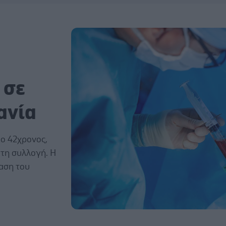
 σε
ανία
 ο 42χρονος,
 τη συλλογή. Η
βαση του