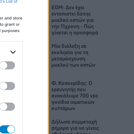
B’s List of
ΕΟΜ: Δεν έχει
εντοπιστεί δότης
er and store
μυελού οστών για
to grant or
την 11χρονη - Πώς
ed purposes
γίνεται η προσφορά
Μία διάλεξη σε
εκκλησία για τη
μεταμόσχευση
μυελού των οστών
Φ. Κοσκερίδης: Ο
ερευνητής που
ανακάλυψε 700 νέα
γονίδια αιματικών
κυττάρων
Δήλωσε συμμετοχή
σήμερα για να γίνεις