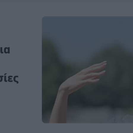
ια
σίες