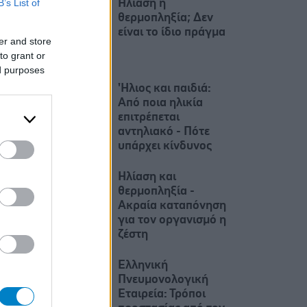
B’s List of
Ηλίαση ή
θερμοπληξία; Δεν
είναι το ίδιο πράγμα
er and store
to grant or
ed purposes
'Ηλιος και παιδιά:
Από ποια ηλικία
επιτρέπεται
αντηλιακό - Πότε
υπάρχει κίνδυνος
Ηλίαση και
θερμοπληξία -
Ακραία καταπόνηση
για τον οργανισμό η
ζέστη
Ελληνική
Πνευμονολογική
Εταιρεία: Τρόποι