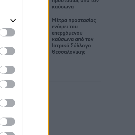
προστασίας από τον
καύσωνα
Μέτρα προστασίας
ενόψει του
επερχόμενου
καύσωνα από τον
Ιατρικό Σύλλογο
Θεσσαλονίκης