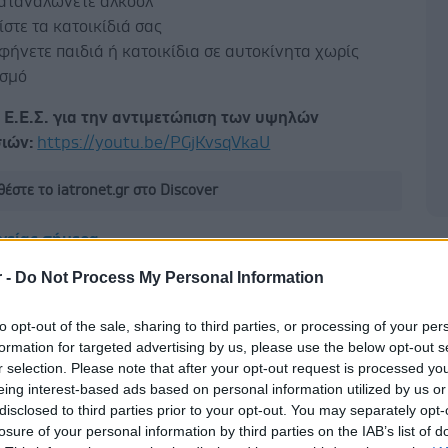
αταναλώνετε αλκοόλ
στε τα κατοικίδιά σας
ήνετε παιδιά ή κατοικίδια σε αυτοκίνητα χωρίς
ισμό
υ Ε.Ε.Σ. για την αντιμετώπιση των υψηλών
σιών:
https://youtu.be/PGjKvsqVkaU
έστε το iatronet.gr στο Discover
υγείας σήμερα
Δ
r -
Do Not Process My Personal Information
άδης στη Ρόδο: ''Σε ενάμιση χρόνο, το νοσοκομείο θα
ούργιο''- 'Αμεσα μέτρα για την αντιμετώπιση των
to opt-out of the sale, sharing to third parties, or processing of your per
λλείψεων προσωπικού
formation for targeted advertising by us, please use the below opt-out s
r selection. Please note that after your opt-out request is processed y
gan χαμηλών λιπαρών βοηθά στην απώλεια βάρους
eing interest-based ads based on personal information utilized by us or
ειώνεται η ποσότητα του φαγητού [μελέτη]
disclosed to third parties prior to your opt-out. You may separately opt-
losure of your personal information by third parties on the IAB’s list of
κρινε φάρμακο για τη ναρκοληψία