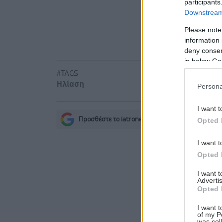
participants
Downstream 
Please note
information 
deny consent
in below Go
#TAGS
Ηλίαση
Persona
I want t
Προσθέστε το iatronet.gr στο Discover
Opted 
s
I want t
Opted 
I want 
Advertis
Opted 
I want t
of my P
was col