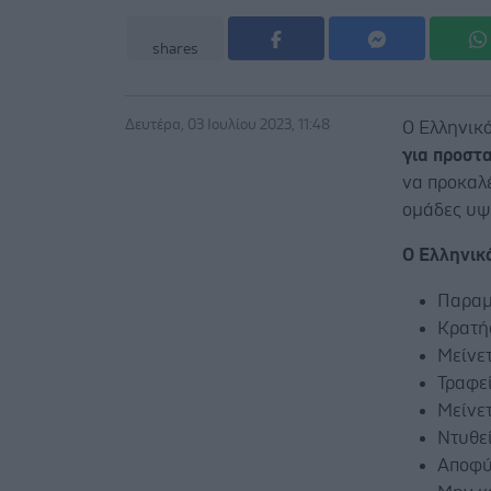
shares
Δευτέρα, 03 Ιουλίου 2023, 11:48
Ο Ελληνικό
για προστ
να προκαλ
ομάδες υψ
Ο Ελληνικ
Παραμε
Κρατήσ
Μείνε
Τραφε
Μείνετ
Ντυθε
Αποφύγ