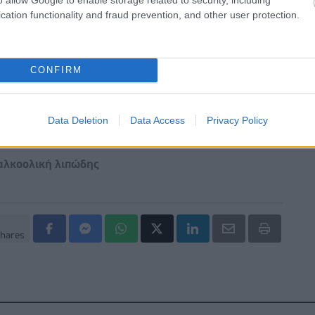
σκεύη και υγεία: Τι δείχνουν οι νέες μελέτες
cation functionality and fraud prevention, and other user protection.
ακχαρώδης διαβήτης και καλοκαίρι
CONFIRM
Data Deletion
Data Access
Privacy Policy
αλκοολική λιπώδης
hares