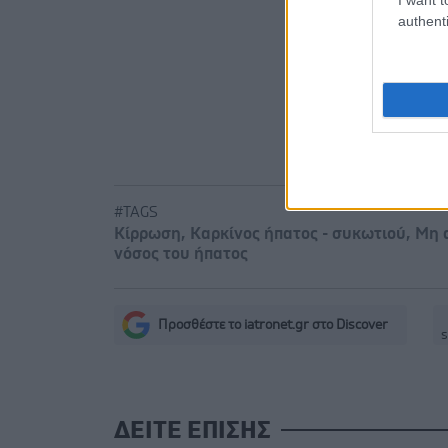
Μαγειρικά 
authenti
Φρούτα, σ
#TAGS
Κίρρωση
,
Καρκίνος ήπατος - συκωτιού
,
Μη 
νόσος του ήπατος
Προσθέστε το iatronet.gr στο Discover
s
ΔΕΙΤΕ ΕΠΙΣΗΣ