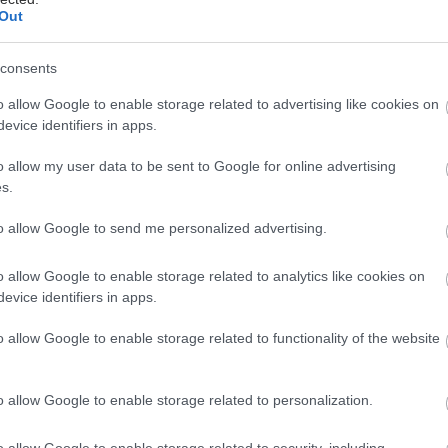
Out
 για τον σύλλογο: Ο Σύλλογος Ασθενών Ήπατος
ρομηθέας" βρίσκεται από τη στιγμή της ίδρυσής του
consents
το πλευρό των ευάλωτων κοινωνικά και οικονομικά
τοχεύοντας να γεφυρώσει το χάσμα και να εξαλείψει
o allow Google to enable storage related to advertising like cookies on
ητες στο χώρο της υγείας.
evice identifiers in apps.
δωρεάν εξετάσεων και η προαγωγή της πρόληψης
o allow my user data to be sent to Google for online advertising
s.
 βασικούς πυλώνες των δράσεων του Συλλόγου."
to allow Google to send me personalized advertising.
πικοινωνίας: Ράδιο Πρώτο 91.5, Έκφραση 97, Μελωδία
City 93 FM, Kos TV - Δημοτική Τηλεόραση Κω.
o allow Google to enable storage related to analytics like cookies on
evice identifiers in apps.
έστε το iatronet.gr στο Discover
o allow Google to enable storage related to functionality of the website
υγείας σήμερα
κο για την παχυσαρκία: Σημαντική απώλεια βάρους
o allow Google to enable storage related to personalization.
εση Mazdutide την εβδομάδα
o allow Google to enable storage related to security, including