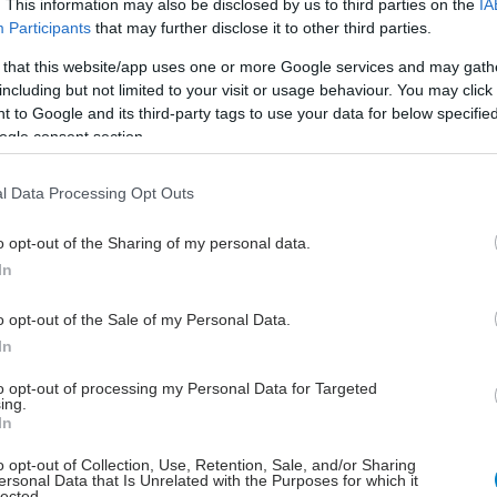
. This information may also be disclosed by us to third parties on the
IA
 22 Σεπτεμβρίου 2023, στην Κω. Συγκεκριμένα, οι
Δ
Participants
that may further disclose it to other third parties.
θα διεξαχθούν στο Γενικό Νοσοκομείο Κω και η δράση
 that this website/app uses one or more Google services and may gath
ιείται υπό την Αιγίδα του Δήμου Κω και του
including but not limited to your visit or usage behaviour. You may click 
υλλόγου Κω “Ο Ιπποκράτης”, σε συνεργασία με:
 to Google and its third-party tags to use your data for below specifi
ogle consent section.
ο Κοινότητας με Παράρτημα Ρομά Δήμου Κω
γος Στήριξης Καρκινοπαθών Δωδεκανήσου "Μαζί με
l Data Processing Opt Outs
η για τη Ζωή"
μοτική Λέσχη Φιλίας Δήμου Κω
o opt-out of the Sharing of my personal data.
In
βού καλέστε στο τηλεφωνικό κέντρο του Συλλόγου
ς" 09:00 – 14:00, ώστε να αποφευχθεί ο συνωστισμός
o opt-out of the Sale of my Personal Data.
-19: 211 0122 102
In
to opt-out of processing my Personal Data for Targeted
ing.
In
μα υλοποιείται με την ευγενική υποστήριξη του ΤΙΜΑ
o opt-out of Collection, Use, Retention, Sale, and/or Sharing
ύς Ιδρύματος.
ersonal Data that Is Unrelated with the Purposes for which it
lected.