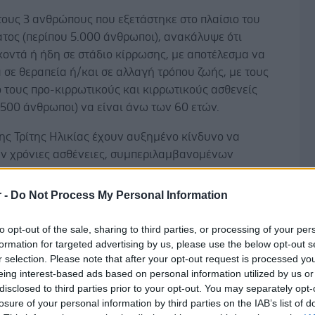
τους 3 ανθρώπους που εξετάστηκε στο πλαίσιο του
τος (περίπου 5.000 άνθρωποι), ανακάλυψε ότι
κοντά ή ήδη σε στάδιο κίρρωσης, με αποτέλεσμα να
 σε θεραπεία ή/και σε αλλαγή τρόπου ζωής, με τους
 τους προ-κιρρωτικούς και κιρρωτικούς ασθενείς
.500 άνθρωποι) να είναι άνω των 60 ετών.
ης Τρίτης Ηλικίας έχουν αυξημένο κίνδυνο να
ν χρόνιες ασθένειες, συμπεριλαμβανομένων
 μορφών καρκίνου. Στις χώρες του δυτικού κόσμου, ο
ου ήπατος αποτελεί νόσο των ηλικιωμένων, καθώς το
r -
Do Not Process My Personal Information
εριπτώσεων εμφανίζεται σε ασθενείς ηλικίας 70 ετών
πιπλέον, καρκίνος του ήπατος είναι η 3η κύρια αιτία
to opt-out of the sale, sharing to third parties, or processing of your per
πό καρκίνο παγκοσμίως και ο 6ος πιο συχνός
formation for targeted advertising by us, please use the below opt-out s
r selection. Please note that after your opt-out request is processed y
σύμφωνα με τον Π.Ο.Υ..
eing interest-based ads based on personal information utilized by us or
disclosed to third parties prior to your opt-out. You may separately opt-
να Γνωρίζω Plus" περιλαμβάνει δωρεάν εξετάσεις
losure of your personal information by third parties on the IAB’s list of
ίας ήπατος από την Δευτέρα 18 έως και την