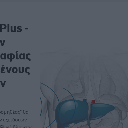
Plus -
ν
ραφίας
μένους
ών
ρομηθέας" θα
ν εξετάσεων
lus", δίνοντας