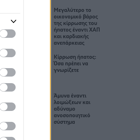
Μεγαλύτερο το
οικονομικό βάρος
της κίρρωσης του
ήπατος έναντι ΧΑΠ
και καρδιακής
ανεπάρκειας
Κίρρωση ήπατος:
Όσα πρέπει να
γνωρίζετε
Άμυνα έναντι
λοιμώξεων και
αδύναμο
ανοσοποιητικό
σύστημα