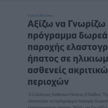
Υγεία & Business
Αξίζω να Γνωρίζω 
πρόγραμμα δωρεά
παροχής ελαστογ
ήπατος σε ηλικιω
ασθενείς ακριτικ
περιοχών
Ο Σύλλογος Ασθενών Ήπατος Ελλάδος "Π
υλοποιήσει το πρόγραμμα παροχής δωρεά
ελαστογραφίας ήπατος "Αξίζω να Γνωρίζω P