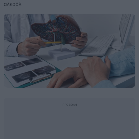
αλκοόλ.