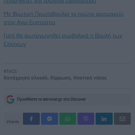
προμήθειες και αλυσίδα εφοδιασμού
Με Ιδιωτική Πρωτοβουλία το πρώτο φαρμακείο
στον Αγιο Ευστράτιο
Γιατί θα φωταγωγηθεί συμβολικά η Βουλή των
Ελλήνων
#TAGS
Κατάχρηση αλκοόλ
,
Κίρρωση
,
Ηπατική νόσος
Προσθέστε το iatronet.gr στο Discover
shares