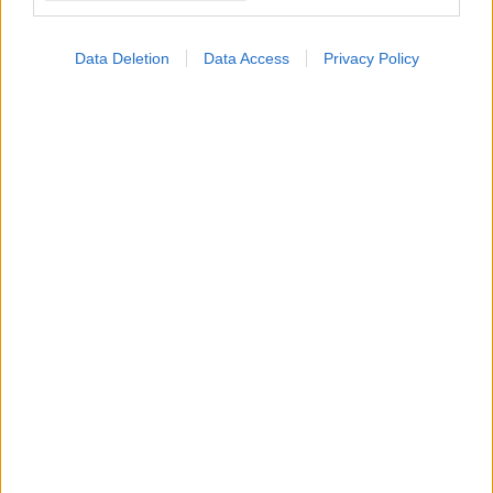
Data Deletion
Data Access
Privacy Policy
ΜΠΕΙΤΕ ΣΤΗ ΣΥΖΗΤΗΣΗ
Loading...
Προσθήκη Σχολίου