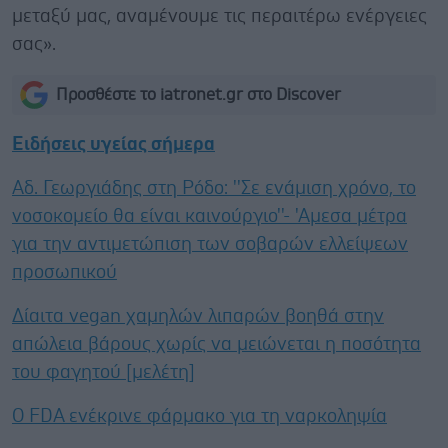
μεταξύ μας, αναμένουμε τις περαιτέρω ενέργειες
σας».
Προσθέστε το iatronet.gr στο Discover
Ειδήσεις υγείας σήμερα
Αδ. Γεωργιάδης στη Ρόδο: ''Σε ενάμιση χρόνο, το
νοσοκομείο θα είναι καινούργιο''- 'Αμεσα μέτρα
για την αντιμετώπιση των σοβαρών ελλείψεων
προσωπικού
Δίαιτα vegan χαμηλών λιπαρών βοηθά στην
απώλεια βάρους χωρίς να μειώνεται η ποσότητα
του φαγητού [μελέτη]
Ο FDA ενέκρινε φάρμακο για τη ναρκοληψία