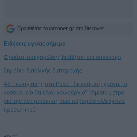
Προσθέστε το iatronet.gr στο Discover
Ειδήσεις υγείας σήμερα
Φρούτα, σακχαρώδης διαβήτης και καλοκαίρι
Σημάδια διπολικής διαταραχής
Αδ. Γεωργιάδης στη Ρόδο: ''Σε ενάμιση χρόνο, το
νοσοκομείο θα είναι καινούργιο''- 'Αμεσα μέτρα
για την αντιμετώπιση των σοβαρών ελλείψεων
προσωπικού